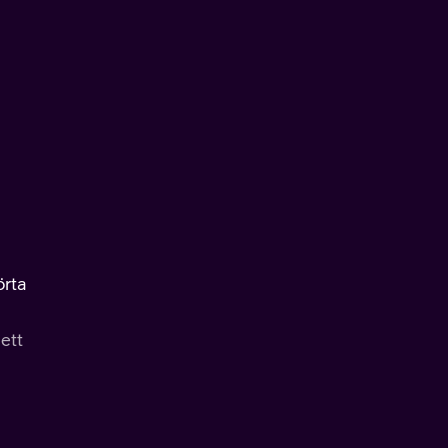
örta
 ett