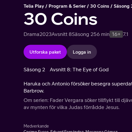
Telia Play
Program & Serier
30 Coins
Säsong 
30 Coins
Drama
2023
Avsnitt 8
Säsong 2
56 min
16+
7.1
Utforska paket
Logga in
Säsong 2
Avsnitt 8: The Eye of God
Haruka och Antonio försöker besegra superda
Barbrow.
Om serien: Fader Vergara söker tillflykt till dj
av mynten för vilka Judas förrådde Jesus.
Medverkande