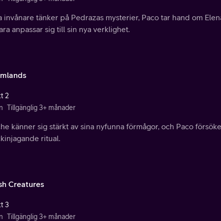
a invånare tänker på Pedrazas mysterier, Paco tar hand om Elen
ra anpassar sig till sin nya verklighet.
mlands
t 2
n
Tillgänglig 3+ månader
he känner sig stärkt av sina nyfunna förmågor, och Paco försök
kinjagande ritual.
ish Creatures
t 3
n
Tillgänglig 3+ månader