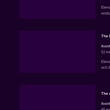
Elena
ondsk
The 
Avsnit
52 mi
Elen
och 
The 
Avsnit
45 mi