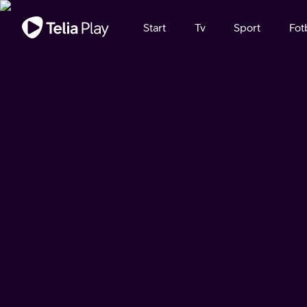
Viktigt meddelande
Start
Tv
Sport
Fot