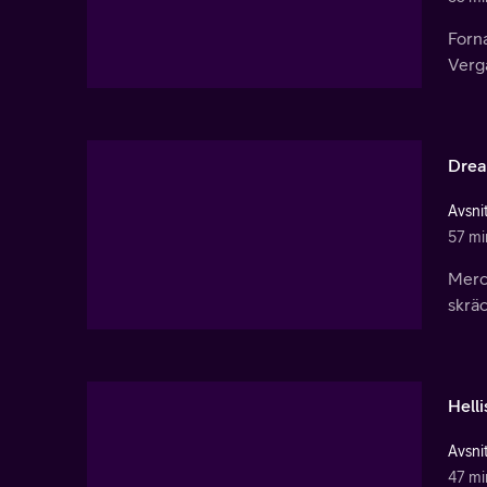
Forn
Verga
Drea
Avsnit
57 mi
Merc
skräc
Hell
Avsnit
47 mi