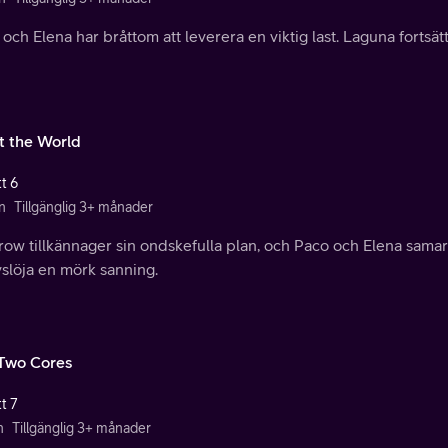
och Elena har bråttom att leverera en viktig last. Laguna fortsätt
t the World
t 6
n
Tillgänglig 3+ månader
row tillkännager sin ondskefulla plan, och Paco och Elena sam
vslöja en mörk sanning.
Two Cores
t 7
n
Tillgänglig 3+ månader