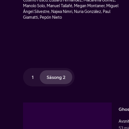
Cosimo Fusco, Eduard Fernández, Macarena Gómez,
Manolo Solo, Manuel Tallafé, Megan Montaner, Miguel
Ángel Silvestre, Najwa Nimri, Nuria González, Paul
Giamatti, Pepón Nieto
1
Säsong 2
Ghos
Avsnit
53 mi