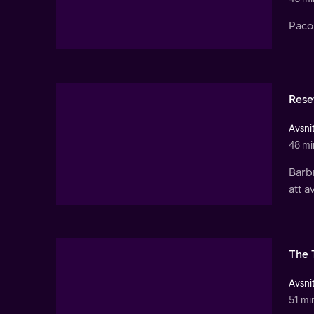
Paco 
Rese
Avsnit
48 mi
Barb
att a
The 
Avsnit
51 mi