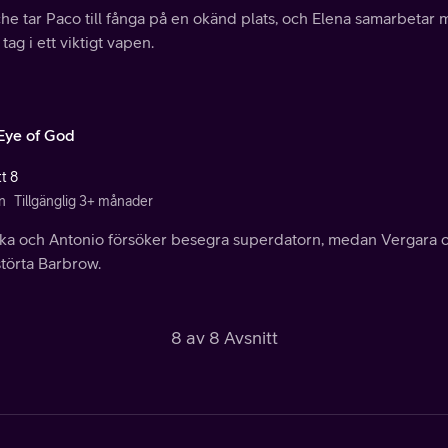
he tar Paco till fånga på en okänd plats, och Elena samarbetar
å tag i ett viktigt vapen.
Eye of God
t 8
n
Tillgänglig 3+ månader
ka och Antonio försöker besegra superdatorn, medan Vergara 
störta Barbrow.
8 av 8 Avsnitt