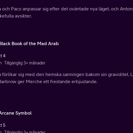
 och Paco anpassar sig efter det oväntade nya läget, och Anton
efulla avsikter.
Black Book of the Mad Arab
t 4
n
Tillgänglig 3+ månader
a förlikar sig med den hemska sanningen bakom sin graviditet, 
Barbrow ger Merche ett frestande erbjudande.
Arcane Symbol
t 5
n
Tillgänglig 3+ månader