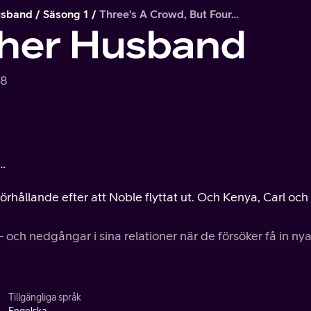
usband
Säsong 1
Three's A Crowd, But Four…
ther Husband
.8
r…
örhållande efter att Noble flyttat ut. Och Kenya, Carl och
 och nedgångar i sina relationer när de försöker få in ny
Tillgängliga språk