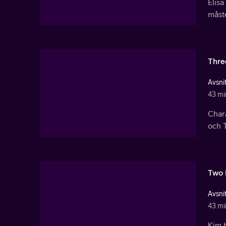
Elisa
måste
Thre
Avsnit
43 mi
Chara
och T
Two 
Avsnit
43 mi
Kim b