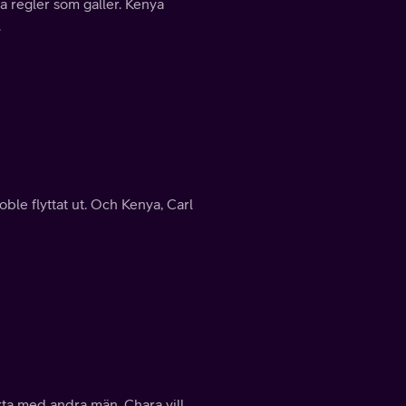
a regler som gäller. Kenya
.
oble flyttat ut. Och Kenya, Carl
irta med andra män. Chara vill