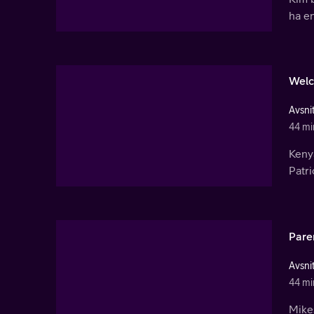
ha en
Welc
Avsnit
44 mi
Kenya
Patri
Pare
Avsnit
44 mi
Mikes