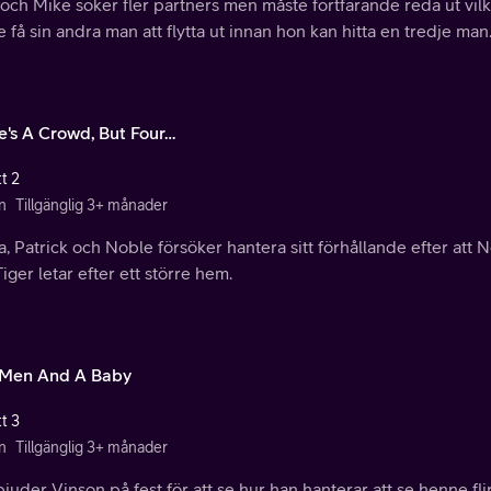
 och Mike söker fler partners men måste fortfarande reda ut vilk
 få sin andra man att flytta ut innan hon kan hitta en tredje man
e's A Crowd, But Four…
t 2
n
Tillgänglig 3+ månader
, Patrick och Noble försöker hantera sitt förhållande efter att N
iger letar efter ett större hem.
Men And A Baby
t 3
n
Tillgänglig 3+ månader
juder Vinson på fest för att se hur han hanterar att se henne fl