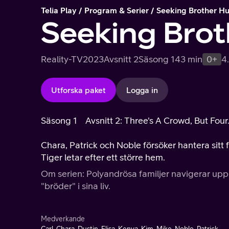
Telia Play
Program & Serier
Seeking Brother H
Seeking Bro
Reality-TV
2023
Avsnitt 2
Säsong 1
43 min
0+
4
Utforska paket
Logga in
Säsong 1
Avsnitt 2: Three's A Crowd, But Fou
Chara, Patrick och Noble försöker hantera sitt f
Tiger letar efter ett större hem.
Om serien: Polyandrösa familjer navigerar upp-
"bröder" i sina liv.
Medverkande