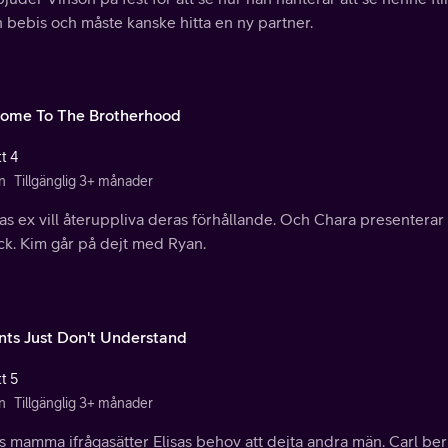
 bebis och måste kanske hitta en ny partner.
ome To The Brotherhood
t 4
n
Tillgänglig 3+ månader
s ex vill återuppliva deras förhållande. Och Chara presenterar 
ck. Kim går på dejt med Ryan.
nts Just Don't Understand
t 5
n
Tillgänglig 3+ månader
 mamma ifrågasätter Elisas behov att dejta andra män. Carl ber