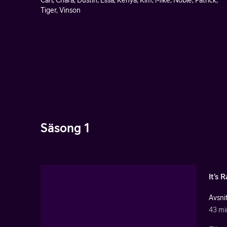
Carl, Chara, Dustin, Elisa, Kenya, Kim, Mike, Noble, Patrick,
Tiger, Vinson
Säsong 1
It’s 
Avsnit
43 mi