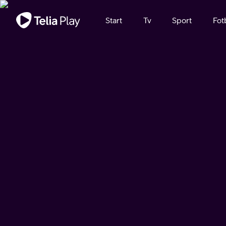
Viktigt meddelande
Start
Tv
Sport
Fot