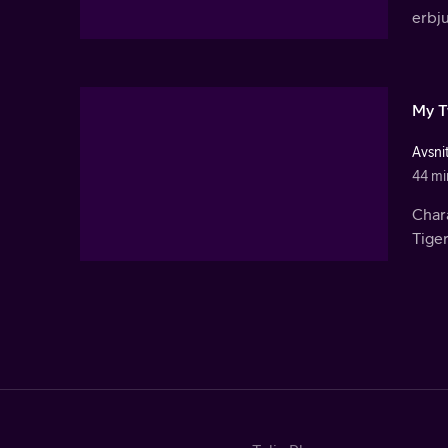
erbju
My T
Avsnit
44 mi
Chara
Tiger