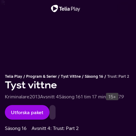
Viktigt meddelande
Telia Play
Program & Serier
Tyst Vittne
Säsong 16
Trust: Part 2
Tyst vittne
Kriminalare
2013
Avsnitt 4
Säsong 16
1 tim 17 min
15+
7.9
Utforska paket
Säsong 16
Avsnitt 4: Trust: Part 2