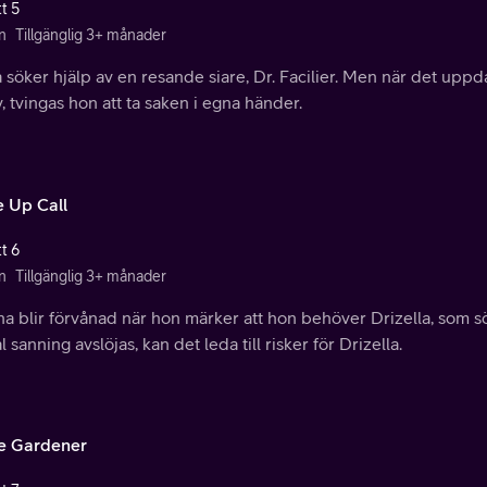
t 5
n
Tillgänglig 3+ månader
 söker hjälp av en resande siare, Dr. Facilier. Men när det uppda
, tvingas hon att ta saken i egna händer.
 Up Call
t 6
n
Tillgänglig 3+ månader
a blir förvånad när hon märker att hon behöver Drizella, som s
l sanning avslöjas, kan det leda till risker för Drizella.
se Gardener