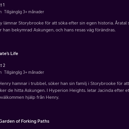
t 1
n
Tillgänglig 3+ månader
 lämnar Storybrooke för att söka efter sin egen historia. Åratal 
r han bekymrad Askungen, och hans resas väg förändras.
ate's Life
t 2
n
Tillgänglig 3+ månader
enry hamnar i trubbel, söker han sin familj i Storybrooke för att
ker de hitta Askungen. I Hyperion Heights. letar Jacinda efter ett
 ovälkommen hjälp från Henry.
Garden of Forking Paths