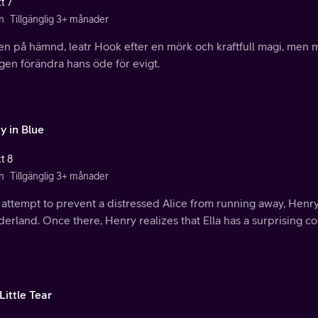
t 7
n
Tillgänglig 3+ månader
kten på hämnd, leatr Hook efter en mörk och kraftfull magi, me
gen förändra hans öde för evigt.
y in Blue
t 8
n
Tillgänglig 3+ månader
 attempt to prevent a distressed Alice from running away, Henry 
rland. Once there, Henry realizes that Ella has a surprising co
Little Tear