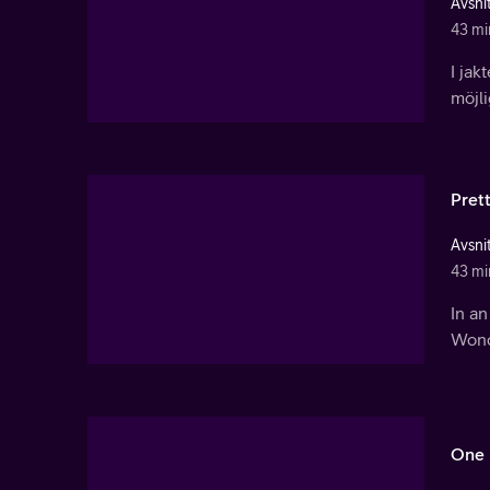
Avsnit
43 mi
I ja
möjli
Prett
Avsnit
43 mi
In an
Wonde
One 