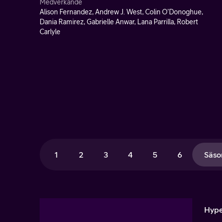
Medverkande
Alison Fernandez, Andrew J. West, Colin O’Donoghue,
Dania Ramirez, Gabrielle Anwar, Lana Parrilla, Robert
Carlyle
1
2
3
4
5
6
Säso
Hype