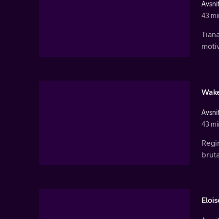
Avsnit
43 mi
Tiana
motiv
Wake
Avsnit
43 mi
Regin
bruta
Eloi