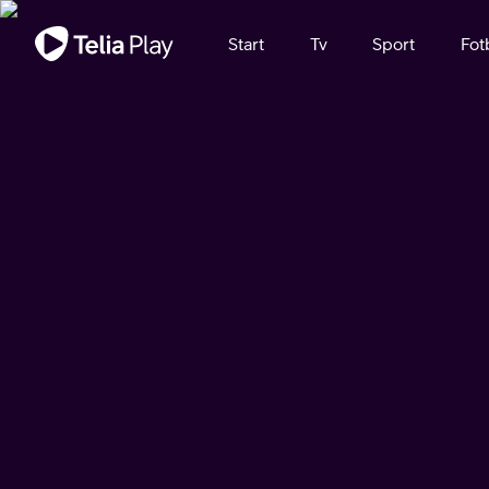
Viktigt meddelande
Start
Tv
Sport
Fot