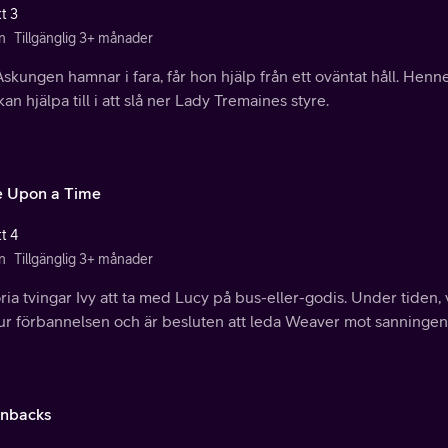
t 3
n
Tillgänglig 3+ månader
skungen hamnar i fara, får hon hjälp från ett oväntat håll. Henne
an hjälpa till i att slå ner Lady Tremaines styre.
 Upon a Time
t 4
n
Tillgänglig 3+ månader
ria tvingar Ivy att ta med Lucy på bus-eller-godis. Under tiden, 
ur förbannelsen och är besluten att leda Weaver mot sanningen
nbacks