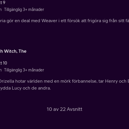
t 9
n
Tillgänglig 3+ månader
ria gör en deal med Weaver i ett försök att frigöra sig från sitt 
th Witch, The
tt 10
n
Tillgänglig 3+ månader
rizella hotar världen med en mörk förbannelse, tar Henry och El
skydda Lucy och de andra.
10 av 22 Avsnitt