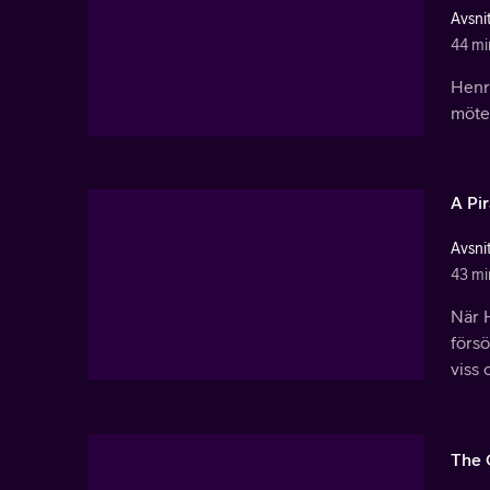
Avsnit
44 mi
Henry
möte
A Pir
Avsnit
43 mi
När H
försö
viss
The 