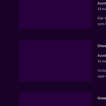
Avsnit
44 mi
När A
som k
Once
Avsnit
43 mi
Victo
upp 
Gree