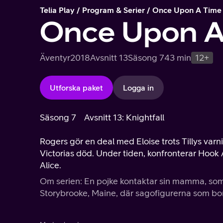
Telia Play
Program & Serier
Once Upon A Time
Once Upon A
Äventyr
2018
Avsnitt 13
Säsong 7
43 min
12+
Utforska paket
Logga in
Säsong 7
Avsnitt 13: Knightfall
Rogers gör en deal med Eloise trots Tillys varni
Victorias död. Under tiden, konfronterar Hook
Alice.
Om serien: En pojke kontaktar sin mamma, som
Storybrooke, Maine, där sagofigurerna som bor i