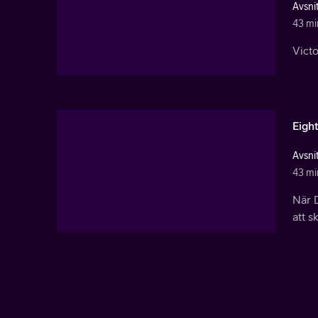
Avsnit
43 mi
Victo
Eigh
Avsni
43 mi
När D
att 