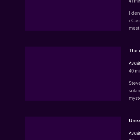
41 mi
I den
i Cas
mest 
The 
Avsnit
40 mi
Steve
sökin
myst
Unex
Avsnit