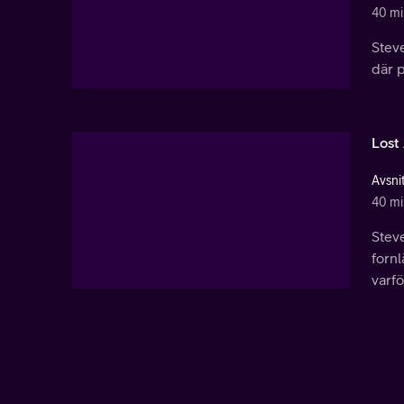
40 mi
Stev
där p
Lost
Avsnit
40 mi
Stev
forn
varfö