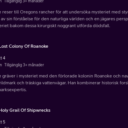
n
Tillgänglig 3+ månader
e reser till Oregons rancher för att undersöka mysteriet med 
 av sin förståelse för den naturliga världen och en jägares per
riet bakom dessa kirurgiskt noggrant utförda dödsfall.
Lost Colony Of Roanoke
t 4
n
Tillgänglig 3+ månader
e gräver i mysteriet med den förlorade kolonin Roanoke och na
vildmark och träskiga vattenvägar. Han kombinerar historisk for
arksexpertis.
Holy Grail Of Shipwrecks
t 5