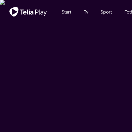
Viktigt meddelande
Start
Tv
Sport
Fot