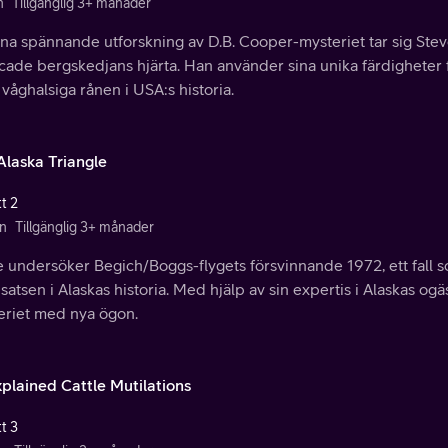
n
Tillgänglig 3+ månader
na spännande utforskning av D.B. Cooper-mysteriet tar sig Steve
cade bergskedjans hjärta. Han använder sina unika färdigheter f
våghalsiga rånen i USA:s historia.
Alaska Triangle
t 2
n
Tillgänglig 3+ månader
 undersöker Begich/Boggs-flygets försvinnande 1972, ett fall s
satsen i Alaskas historia. Med hjälp av sin expertis i Alaskas og
eriet med nya ögon.
plained Cattle Mutilations
t 3