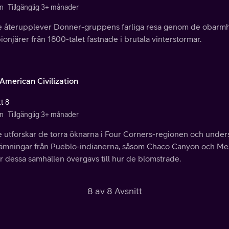
n
Tillgänglig 3+ månader
e återupplever Donner-gruppens farliga resa genom de obarmh
ionjärer från 1800-talet fastnade i brutala vinterstormar.
 American Civilization
t 8
n
Tillgänglig 3+ månader
e utforskar de torra öknarna i Four Corners-regionen och und
lämningar från Pueblo-indianerna, såsom Chaco Canyon och Mesa
r dessa samhällen övergavs till hur de blomstrade.
8 av 8 Avsnitt