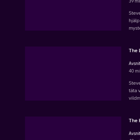
39 mi
Stev
hjälp
myste
The 
Avsnit
40 mi
Stev
täta 
vildm
The 
Avsnit