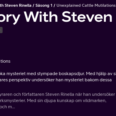
th Steven Rinella
Säsong 1
Unexplained Cattle Mutilations
ory With Steven 
+
ations
rsöka mysteriet med stympade boskapsdjur. Med hjälp av s
ägares perspektiv undersöker han mysteriet bakom dessa
raren och författaren Steven Rinella när han undersöker
marksmysterier. Med sin djupa kunskap om vildmarken,
och m...