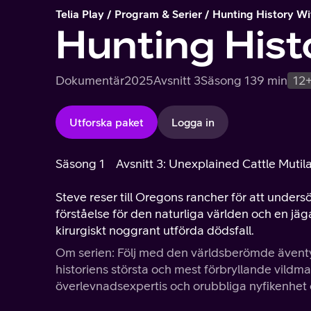
Telia Play
Program & Serier
Hunting History Wi
Hunting Hist
Dokumentär
2025
Avsnitt 3
Säsong 1
39 min
12
Utforska paket
Logga in
Säsong 1
Avsnitt 3: Unexplained Cattle Mutil
Steve reser till Oregons rancher för att unde
förståelse för den naturliga världen och en j
kirurgiskt noggrant utförda dödsfall.
Om serien: Följ med den världsberömde äventy
historiens största och mest förbryllande vild
överlevnadsexpertis och orubbliga nyfikenhet 