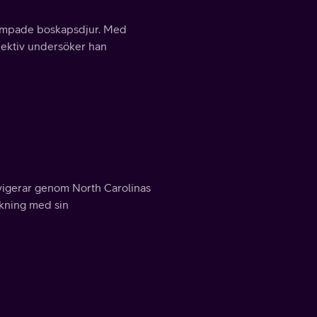
stympade boskapsdjur. Med
spektiv undersöker han
vigerar genom North Carolinas
skning med sin