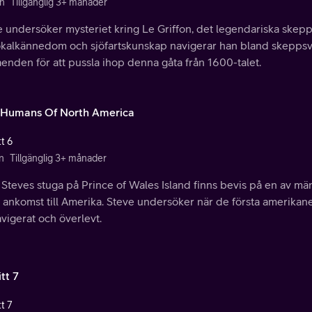
n
Tillgänglig 3+ månader
e undersöker mysteriet kring Le Griffon, det legendariska skep
lokalkännedom och sjöfartskunskap navigerar han bland skepps
enden för att pussla ihop denna gåta från 1600-talet.
t Humans Of North America
t 6
n
Tillgänglig 3+ månader
Steves stuga på Prince of Wales Island finns bevis på en av män
r ankomst till Amerika. Steve undersöker när de första amerika
vigerat och överlevt.
tt 7
t 7