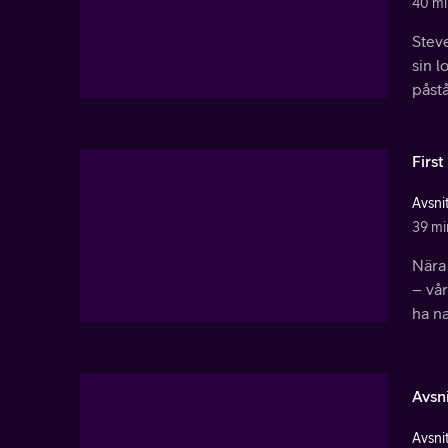
40 mi
Stev
sin 
påstå
Firs
Avsnit
39 mi
Nära 
– vå
ha na
Avsni
Avsnit