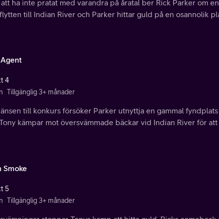
 att ha inte pratat med varandra på åratal ber Rick Parker om en 
flytten till Indian River och Parker hittar guld på en osannolik pl
 Agent
t 4
n
Tillgänglig 3+ månader
änsen till konkurs försöker Parker utnyttja en gammal fyndplats 
Tony kämpar mot översvämmade bäckar vid Indian River för att
n Smoke
t 5
n
Tillgänglig 3+ månader
svämningar stoppar Tonys kamp att hitta guld. Ricks comeback