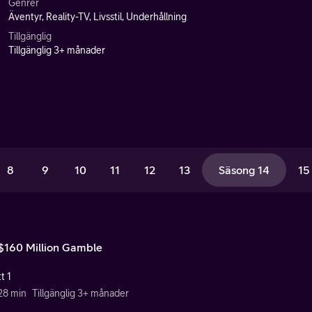
Genrer
Äventyr, Reality-TV, Livsstil, Underhållning
Tillgänglig
Tillgänglig 3+ månader
8
9
10
11
12
13
Säsong 14
15
$160 Million Gamble
t 1
 28 min
Tillgänglig 3+ månader