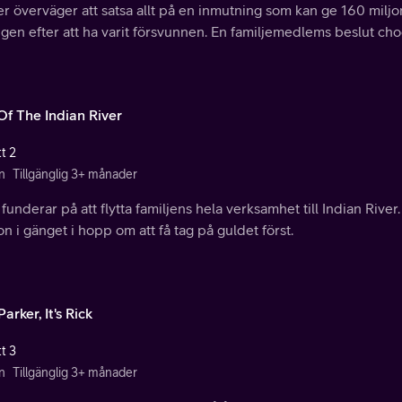
r överväger att satsa allt på en inmutning som kan ge 160 miljo
gen efter att ha varit försvunnen. En familjemedlems beslut cho
Of The Indian River
t 2
n
Tillgänglig 3+ månader
funderar på att flytta familjens hela verksamhet till Indian River
n i gänget i hopp om att få tag på guldet först.
arker, It's Rick
t 3
n
Tillgänglig 3+ månader