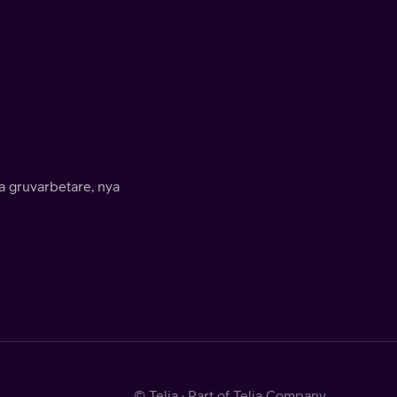
a gruvarbetare, nya
© Telia · Part of Telia Company