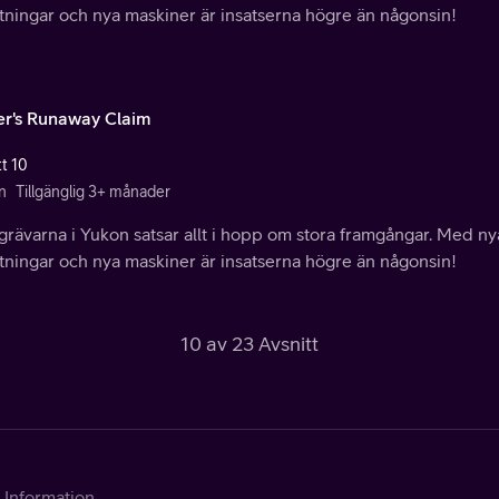
tningar och nya maskiner är insatserna högre än någonsin!
er's Runaway Claim
tt 10
n
Tillgänglig 3+ månader
rävarna i Yukon satsar allt i hopp om stora framgångar. Med ny
tningar och nya maskiner är insatserna högre än någonsin!
10 av 23 Avsnitt
Information