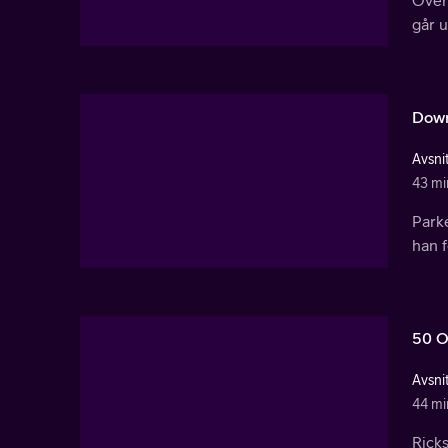
går 
Down
Avsnit
43 mi
Parke
han 
50 O
Avsnit
44 mi
Ricks