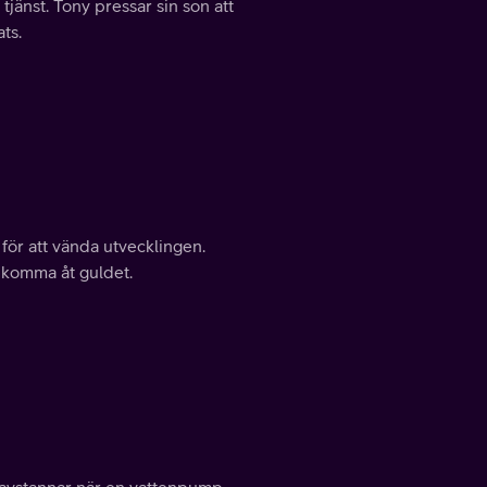
tjänst. Tony pressar sin son att
ats.
för att vända utvecklingen.
 komma åt guldet.
 avstannar när en vattenpump