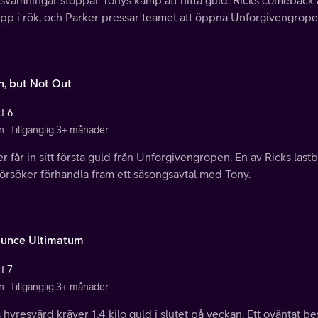
upp i rök, och Parker pressar teamet att öppna Unforgivengrope
, but Not Out
t 6
n
Tillgänglig 3+ månader
r får in sitt första guld från Unforgivengropen. En av Ricks lastb
försöker förhandla fram ett säsongsavtal med Tony.
unce Ultimatum
t 7
n
Tillgänglig 3+ månader
 hyresvärd kräver 1,4 kilo guld i slutet på veckan. Ett oväntat b