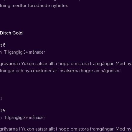
tning medför förödande nyheter.
 Ditch Gold
t 8
n
Tillgänglig 3+ månader
rävarna i Yukon satsar allt i hopp om stora framgångar. Med ny
tningar och nya maskiner är insatserna högre än någonsin!
!
t 9
n
Tillgänglig 3+ månader
rävarna i Yukon satsar allt i hopp om stora framgångar. Med ny