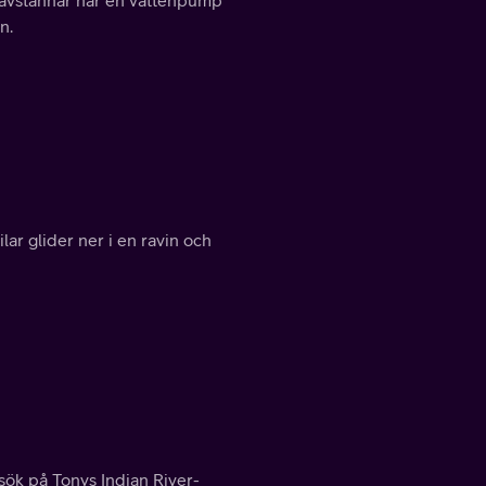
n.
ilar glider ner i en ravin och
esök på Tonys Indian River-