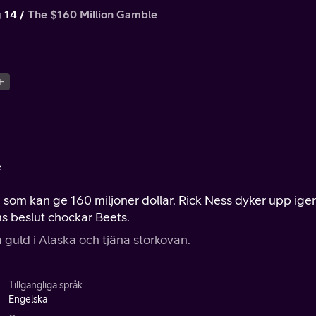
 14
The $160 Million Gamble
+
e
g som kan ge 160 miljoner dollar. Rick Ness dyker upp ige
ms beslut chockar Beets.
a guld i Alaska och tjäna storkovan.
Tillgängliga språk
Engelska