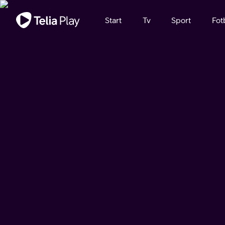
Viktigt meddelande
Start
Tv
Sport
Fot