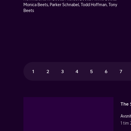
Monica Beets, Parker Schnabel, Todd Hoffman, Tony
Beets
1
2
3
4
5
6
7
The 
Avsnit
1 tim