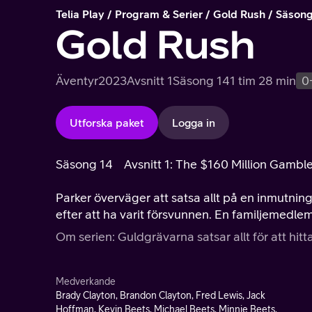
Telia Play
Program & Serier
Gold Rush
Säsong
Gold Rush
Äventyr
2023
Avsnitt 1
Säsong 14
1 tim 28 min
0
Utforska paket
Logga in
Säsong 14
Avsnitt 1: The $160 Million Gambl
Parker överväger att satsa allt på en inmutnin
efter att ha varit försvunnen. En familjemedle
Om serien: Guldgrävarna satsar allt för att hitt
Medverkande
Brady Clayton, Brandon Clayton, Fred Lewis, Jack
Hoffman, Kevin Beets, Michael Beets, Minnie Beets,