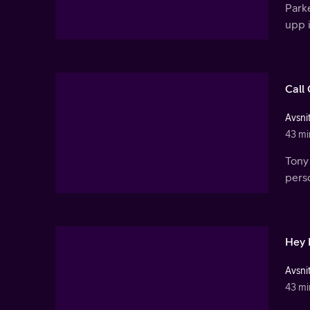
Parke
upp i
Call 
Avsnit
43 mi
Tony 
perso
Hey P
Avsnit
43 mi