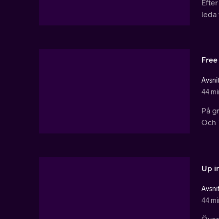
Efter
leda 
Free
Avsnit
44 mi
På gr
Och 
Up i
Avsnit
44 mi
Över