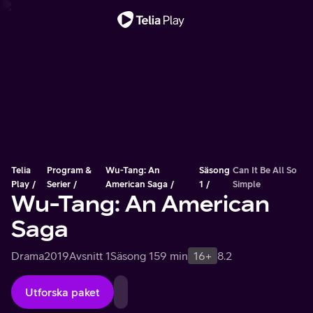
Viktigt meddelande
Telia
Program &
Wu-Tang: An
Säsong
Can It Be All So
Play
Serier
American Saga
1
Simple
Wu-Tang: An American
Saga
Drama
2019
Avsnitt 1
Säsong 1
59 min
16+
8.2
Utforska paket