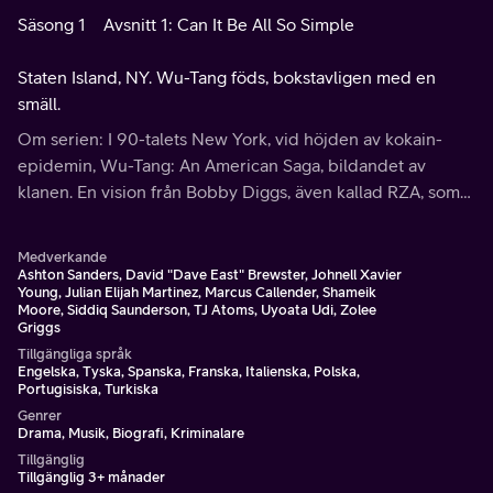
Säsong 1
Avsnitt 1: Can It Be All So Simple
Staten Island, NY. Wu-Tang föds, bokstavligen med en
smäll.
Om serien: I 90-talets New York, vid höjden av kokain-
epidemin, Wu-Tang: An American Saga, bildandet av
klanen. En vision från Bobby Diggs, även kallad RZA, som
drivs av att förena ett dussin unga, svarta män.
Medverkande
Ashton Sanders, David "Dave East" Brewster, Johnell Xavier
Young, Julian Elijah Martinez, Marcus Callender, Shameik
Moore, Siddiq Saunderson, TJ Atoms, Uyoata Udi, Zolee
Griggs
Tillgängliga språk
Engelska, Tyska, Spanska, Franska, Italienska, Polska,
Portugisiska, Turkiska
Genrer
Drama, Musik, Biografi, Kriminalare
Tillgänglig
Tillgänglig 3+ månader