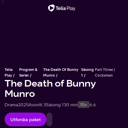
Viktigt meddelande
Telia
Program &
The Death Of Bunny
Säsong
Part Three |
Play
Serier
Munro
1
Cocksman
The Death of Bunny
Munro
Drama
2025
Avsnitt 3
Säsong 1
30 min
15+
6.6
Utforska paket