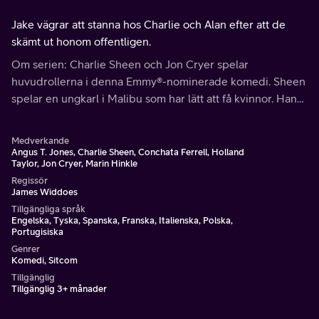
Jake vägrar att stanna hos Charlie och Alan efter att de
skämt ut honom offentligen.
Om serien: Charlie Sheen och Jon Cryer spelar
huvudrollerna i denna Emmy®-nominerade komedi. Sheen
spelar en ungkarl i Malibu som har lätt att få kvinnor. Hans
lättsamma livsstil avbryts av att hans spända bror (Cryer)
och hans son bor hos honom.
Medverkande
Angus T. Jones, Charlie Sheen, Conchata Ferrell, Holland
Taylor, Jon Cryer, Marin Hinkle
Regissör
James Widdoes
Tillgängliga språk
Engelska, Tyska, Spanska, Franska, Italienska, Polska,
Portugisiska
Genrer
Komedi, Sitcom
Tillgänglig
Tillgänglig 3+ månader