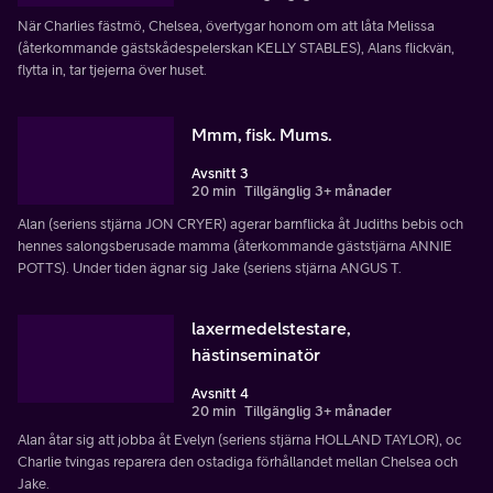
När Charlies fästmö, Chelsea, övertygar honom om att låta Melissa
(återkommande gästskådespelerskan KELLY STABLES), Alans flickvän,
flytta in, tar tjejerna över huset.
Mmm, fisk. Mums.
Avsnitt 3
20 min
Tillgänglig 3+ månader
Alan (seriens stjärna JON CRYER) agerar barnflicka åt Judiths bebis och
hennes salongsberusade mamma (återkommande gäststjärna ANNIE
POTTS). Under tiden ägnar sig Jake (seriens stjärna ANGUS T.
laxermedelstestare,
hästinseminatör
Avsnitt 4
20 min
Tillgänglig 3+ månader
Alan åtar sig att jobba åt Evelyn (seriens stjärna HOLLAND TAYLOR), oc
Charlie tvingas reparera den ostadiga förhållandet mellan Chelsea och
Jake.