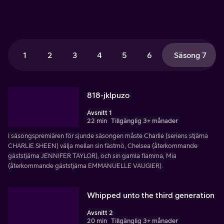
1
2
3
4
5
6
Säsong 7
818-jklpuzo
Avsnitt 1
22 min
Tillgänglig 3+ månader
I säsongspremiären för sjunde säsongen måste Charlie (seriens stjärna
CHARLIE SHEEN) välja mellan sin fästmö, Chelsea (återkommande
gäststjärna JENNIFER TAYLOR), och sin gamla flamma, Mia
(återkommande gäststjärna EMMANUELLE VAUGIER).
Whipped unto the third generation
Avsnitt 2
20 min
Tillgänglig 3+ månader