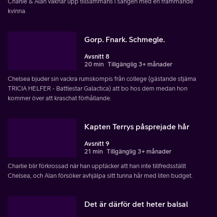
Charlie & Alan vaknar upp tillsammans i sängen med en främmande
kvinna.
Gorp. Fnark. Schmegle.
Avsnitt 8
20 min
Tillgänglig 3+ månader
Chelsea bjuder sin vackra rumskompis från college (gästande stjärna
TRICIA HELFER - Battlestar Galactica) att bo hos dem medan hon
kommer över att kraschat förhållande.
Kapten Terrys påsprejade hår
Avsnitt 9
21 min
Tillgänglig 3+ månader
Charlie blir förkrossad när han upptäcker att han inte tillfredsställt
Chelsea, och Alan försöker avhjälpa sitt tunna hår med liten budget.
Det är därför det heter balsal