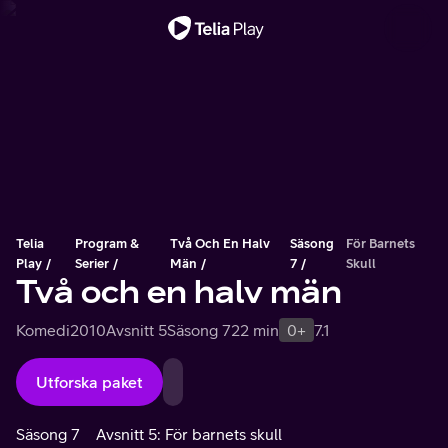
Viktigt meddelande
Telia
Program &
Två Och En Halv
Säsong
För Barnets
Play
Serier
Män
7
Skull
Två och en halv män
Komedi
2010
Avsnitt 5
Säsong 7
22 min
0+
7.1
Utforska paket
Säsong 7
Avsnitt 5: För barnets skull