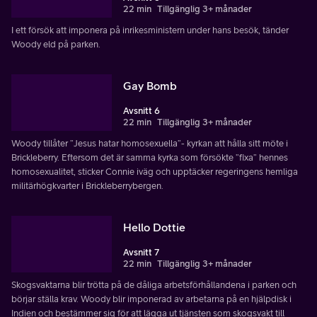
22 min
Tillgänglig 3+ månader
I ett försök att imponera på inrikesministern under hans besök, tänder
Woody eld på parken.
Gay Bomb
Avsnitt 6
22 min
Tillgänglig 3+ månader
Woody tillåter ”Jesus hatar homosexuella”- kyrkan att hålla sitt möte i
Brickleberry. Eftersom det är samma kyrka som försökte ”fixa” hennes
homosexualitet, sticker Connie iväg och upptäcker regeringens hemliga
militärhögkvarter i Brickleberrybergen.
Hello Dottie
Avsnitt 7
22 min
Tillgänglig 3+ månader
Skogsvaktarna blir trötta på de dåliga arbetsförhållandena i parken och
börjar ställa krav. Woody blir imponerad av arbetarna på en hjälpdisk i
Indien och bestämmer sig för att lägga ut tjänsten som skogsvakt till