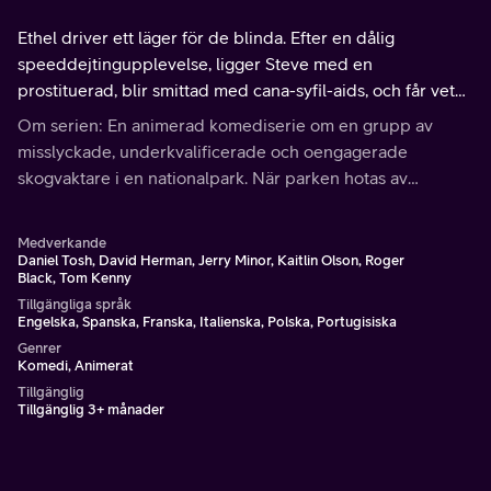
Ethel driver ett läger för de blinda. Efter en dålig
speeddejtingupplevelse, ligger Steve med en
prostituerad, blir smittad med cana-syfil-aids, och får veta
att han endast har två veckor kvar att leva.
Om serien: En animerad komediserie om en grupp av
misslyckade, underkvalificerade och oengagerade
skogvaktare i en nationalpark. När parken hotas av
nedläggning, ansluter sig en ny skogvakt till gänget för att
få ordning på den dysfunktionella gruppen.
Medverkande
Daniel Tosh, David Herman, Jerry Minor, Kaitlin Olson, Roger
Black, Tom Kenny
Tillgängliga språk
Engelska, Spanska, Franska, Italienska, Polska, Portugisiska
Genrer
Komedi, Animerat
Tillgänglig
Tillgänglig 3+ månader