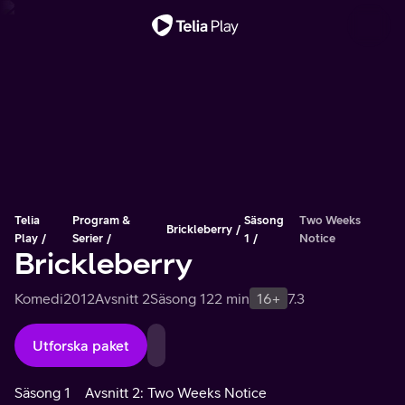
Viktigt meddelande
Telia
Program &
Säsong
Two Weeks
Brickleberry
Play
Serier
1
Notice
Brickleberry
Komedi
2012
Avsnitt 2
Säsong 1
22 min
16+
7.3
Utforska paket
Säsong 1
Avsnitt 2: Two Weeks Notice