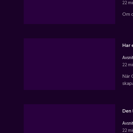
22 mi
Om de
Har 
Avsnit
22 mi
När C
skap
Den 
Avsnit
22 mi