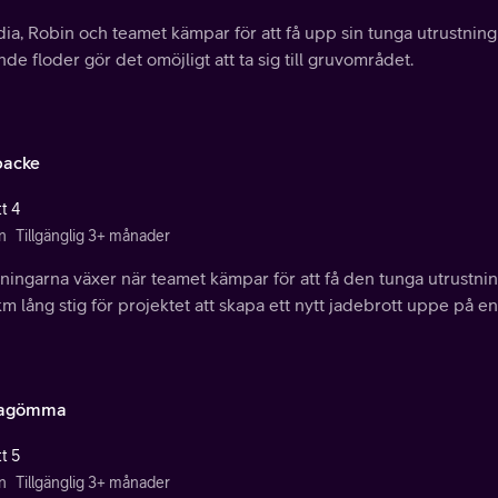
ia, Robin och teamet kämpar för att få upp sin tunga utrustnin
nde floder gör det omöjligt att ta sig till gruvområdet.
backe
t 4
n
Tillgänglig 3+ månader
ingarna växer när teamet kämpar för att få den tunga utrustnin
m lång stig för projektet att skapa ett nytt jadebrott uppe på e
ragömma
t 5
n
Tillgänglig 3+ månader