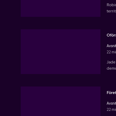
Robin
terri
Oför
Avsnit
22 mi
Jade 
demo
Före
Avsnit
22 mi