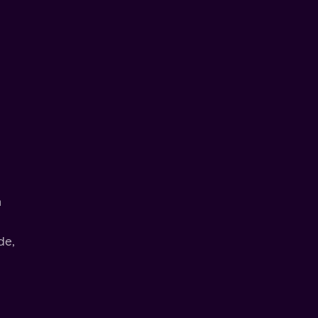
m
de,