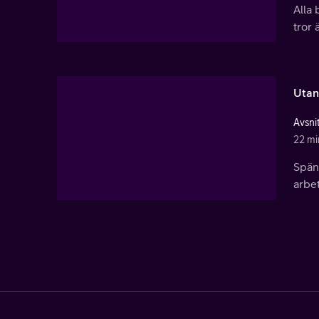
Alla
tror 
Utan
Avsni
22 mi
Spän
arbet