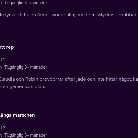
n
Tillgänglig 3+ månader
 lyckas hitta en ådra - vinner alla; om de misslyckas - drabbar 
ett rep
t 2
n
Tillgänglig 3+ månader
laudia och Robin provborrar efter jade och inte hittar något, k
a en gemensam plan.
långa marschen
t 3
n
Tillgänglig 3+ månader