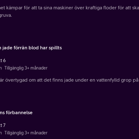
t kämpar för att ta sina maskiner över kraftiga floder för att 
gruva.
 jade förrän blod har spillts
t 6
n
Tillgänglig 3+ månader
är övertygad om att det finns jade under en vattenfylld grop på
ns förbannelse
t 7
n
Tillgänglig 3+ månader