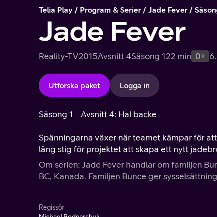
Telia Play
Program & Serier
Jade Fever
Säson
Jade Fever
Reality-TV
2015
Avsnitt 4
Säsong 1
22 min
0+
6
Utforska paket
Logga in
Säsong 1
Avsnitt 4: Hal backe
Spänningarna växer när teamet kämpar för att 
lång stig för projektet att skapa ett nytt jade
Om serien: Jade Fever handlar om familjen Bu
BC, Kanada. Familjen Bunce ger sysselsättning 
Regissör