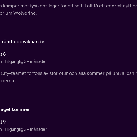
 kämpar mot fysikens lagar för att se till att få ett enormt nytt
torium Wolverine.
skämt uppvaknande
t 8
n
Tillgänglig 3+ månader
City-teamet förföljs av stor otur och alla kommer på unika lösnin
nerna.
taget kommer
t 9
n
Tillgänglig 3+ månader