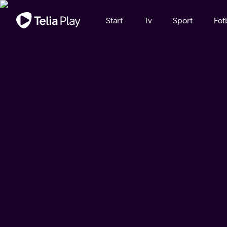
Viktigt meddelande
Start
Tv
Sport
Fot