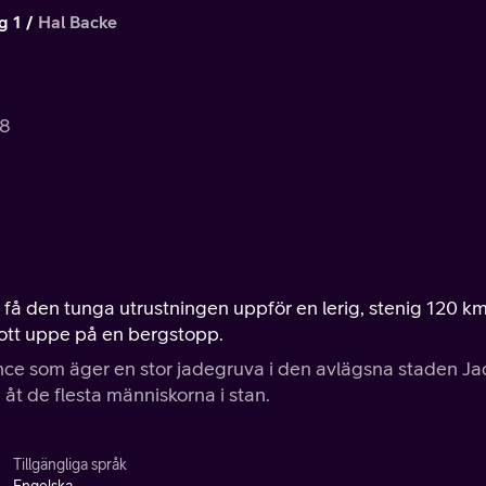
g 1
Hal Backe
.8
få den tunga utrustningen uppför en lerig, stenig 120 k
brott uppe på en bergstopp.
nce som äger en stor jadegruva i den avlägsna staden Ja
åt de flesta människorna i stan.
Tillgängliga språk