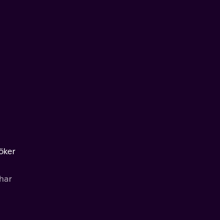
öker
har