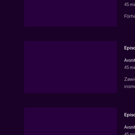
45 mi
Förhö
Epis
Avsnit
45 mi
Zawie
insm
Epis
Avsnit
45 mi