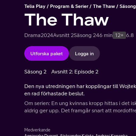
Telia Play
Program & Serier
The Thaw
Säsong
The Thaw
Drama
2024
Avsnitt 2
Säsong 2
46 min
12+
6.8
Utforska paket
Logga in
Säsong 2
Avsnitt 2: Episode 2
Den nya utredningen har kopplingar till Wojteks
en rad förhastade beslut.
Om serien: En ung kvinnas kropp hittas i det is
aldrig ger upp. Det framgår snart att mordoffr
Medverkande