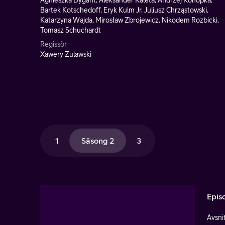
Agnieszka Dygant, Aleksander Kaleta, Andrzej Konopka,
Bartek Kotschedoff, Eryk Kulm Jr, Juliusz Chrząstowski,
Katarzyna Wajda, Mirosław Zbrojewicz, Nikodem Rozbicki,
Tomasz Schuchardt
Regissör
Xawery Zulawski
1
Säsong 2
3
Epis
Avsnit