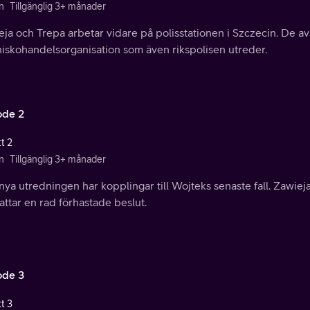
n
Tillgänglig 3+ månader
ja och Trepa arbetar vidare på polisstationen i Szczecin. De av
iskohandelsorganisation som även rikspolisen utreder.
ode 2
t 2
n
Tillgänglig 3+ månader
ya utredningen har kopplingar till Wojteks senaste fall. Zawiej
attar en rad förhastade beslut.
ode 3
t 3