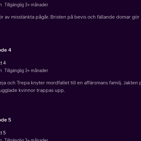
n
Tillgänglig 3+ månader
r av misstänkta pågår. Bristen på bevis och fällande domar gör 
ode 4
t 4
n
Tillgänglig 3+ månader
ja och Trepa knyter mordfallet till en affärsmans familj. Jakte
ugglade kvinnor trappas upp.
ode 5
t 5
n
Tillgänglig 3+ månader