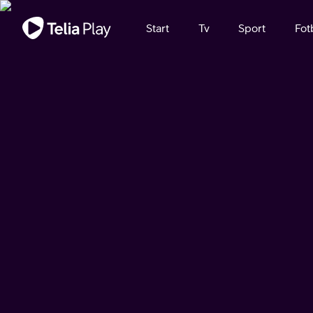
Viktigt meddelande
Start
Tv
Sport
Fot