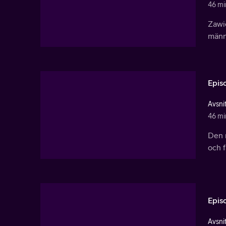
46 mi
Zawie
männ
Epis
Avsnit
46 mi
Den n
och f
Epis
Avsnit