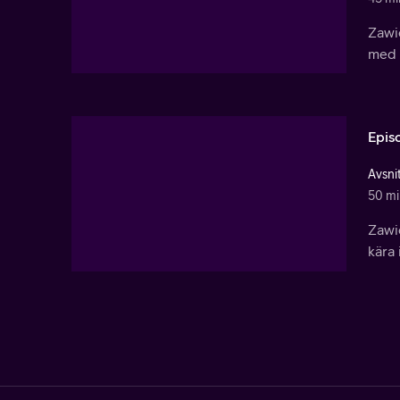
Zawi
med 
Epis
Avsnit
50 mi
Zawi
kära i