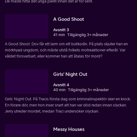
De måste hitta det unga paret innan det är för sent.
A Good Shoot
Avsnitt 3
41 min
Tillgänglig 3+ månader
A Good Shoot. Dov får ett larm om ett butiksrån. På plats skjuter han en
mörkhyad ungdom, och måste utstå folkets motreaktioner efteråt. Var
våldet försvarbart, eller kommer han att åtalas för mord?
Girls' Night Out
Avsnitt 4
40 min
Tillgänglig 3+ månader
Girls’ Night Out. På Tracis första dag som kriminalinspektör sker en krock.
En förare dör, men hon inser snart att han var död redan innan olyckan.
Jerry utreder mordet, medan Traci undersöker olyckan.
Messy Houses