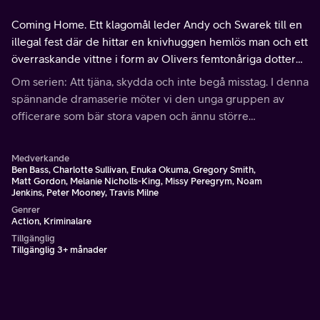
Coming Home. Ett klagomål leder Andy och Swarek till en
illegal fest där de hittar en knivhuggen hemlös man och ett
överraskande vittne i form av Olivers femtonåriga dotter
Izzy, vilket blir för mycket för honom.
Om serien: Att tjäna, skydda och inte begå misstag. I denna
spännande dramaserie möter vi den unga gruppen av
officerare som bär stora vapen och ännu större
känslomässigt bagage.
Medverkande
Ben Bass, Charlotte Sullivan, Enuka Okuma, Gregory Smith,
Matt Gordon, Melanie Nicholls-King, Missy Peregrym, Noam
Jenkins, Peter Mooney, Travis Milne
Genrer
Action, Kriminalare
Tillgänglig
Tillgänglig 3+ månader