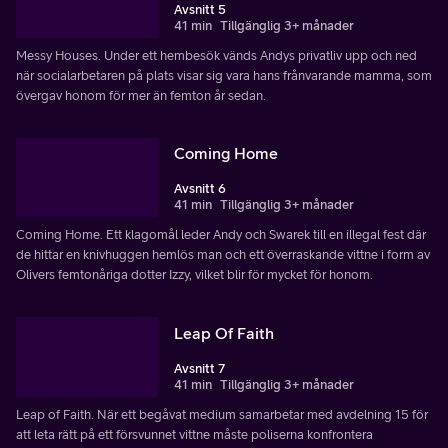
Avsnitt 5
41 min
Tillgänglig 3+ månader
Messy Houses. Under ett hembesök vänds Andys privatliv upp och ned
när socialarbetaren på plats visar sig vara hans frånvarande mamma, som
övergav honom för mer än femton år sedan.
Coming Home
Avsnitt 6
41 min
Tillgänglig 3+ månader
Coming Home. Ett klagomål leder Andy och Swarek till en illegal fest där
de hittar en knivhuggen hemlös man och ett överraskande vittne i form av
Olivers femtonåriga dotter Izzy, vilket blir för mycket för honom.
Leap Of Faith
Avsnitt 7
41 min
Tillgänglig 3+ månader
Leap of Faith. När ett begåvat medium samarbetar med avdelning 15 för
att leta rätt på ett försvunnet vittne måste poliserna konfrontera