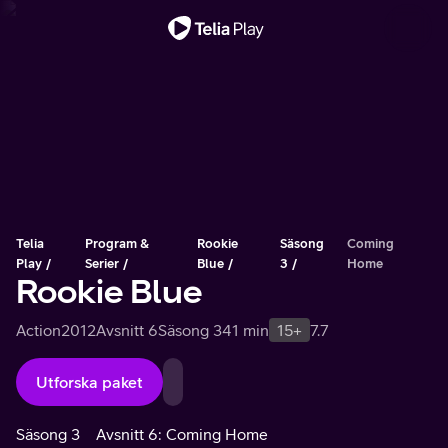
Viktigt meddelande
Telia
Program &
Rookie
Säsong
Coming
Play
Serier
Blue
3
Home
Rookie Blue
Action
2012
Avsnitt 6
Säsong 3
41 min
15+
7.7
Utforska paket
Säsong 3
Avsnitt 6: Coming Home