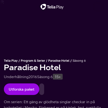
Viktigt meddelande
Telia Play
Program & Serier
Paradise Hotel
Säsong 6
Paradise Hotel
Underhållning
2016
Säsong 6
15+
Utforska paket
Om serien: Ett gäng av glödheta singlar checkar in på
lyxhotellet i Mexiko. Förbered er på kärlek, fest, svekfulla