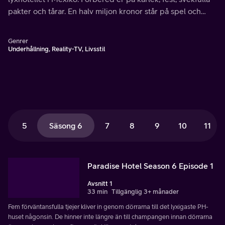
pakter och tårar. En halv miljon kronor står på spel och
precis allt kan hända i paradiset.
Genrer
Underhållning, Reality-TV, Livsstil
5
Säsong 6
7
8
9
10
11
Paradise Hotel Season 6 Episode 1
Avsnitt 1
33 min
Tillgänglig 3+ månader
Fem förväntansfulla tjejer kliver in genom dörrarna till det lyxigaste PH-
huset någonsin. De hinner inte längre än till champangen innan dörrarna