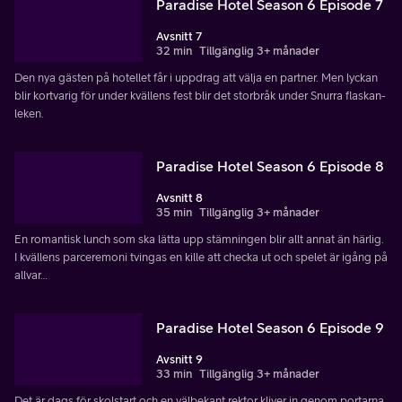
Paradise Hotel Season 6 Episode 7
Avsnitt 7
32 min
Tillgänglig 3+ månader
Den nya gästen på hotellet får i uppdrag att välja en partner. Men lyckan
blir kortvarig för under kvällens fest blir det storbråk under Snurra flaskan-
leken.
Paradise Hotel Season 6 Episode 8
Avsnitt 8
35 min
Tillgänglig 3+ månader
En romantisk lunch som ska lätta upp stämningen blir allt annat än härlig.
I kvällens parceremoni tvingas en kille att checka ut och spelet är igång på
allvar…
Paradise Hotel Season 6 Episode 9
Avsnitt 9
33 min
Tillgänglig 3+ månader
Det är dags för skolstart och en välbekant rektor kliver in genom portarna