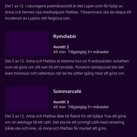
Del 1 av 12: I säsongens premiäravsnitt är det Lujain som får hjälp av
Anna och hennes nya medhjälpare Mattias. Tillsammans ska de skapa ett
moderum av Lujains rätt färglösa rum.
Rymdlabb
Avsnitt 2
45 min
Tillgänglig 3+ månader
Del 2 av 12. Anna och Mattias är hemma hos sci fi-entusiasten Jonathan
som vill göra om sitt rum till ett rymdlab. Förutom rymdpyssel blir det
även tidsresor och vattenbus när de tre sätter igång med att göra om.
Sommarcafé
Avsnitt 3
45 min
Tillgänglig 3+ månader
Del 3 av 12. Anna och Mattias åker till Åland för att hjälpa Ylva att göra
om sin lekstuga till ett café. Det ska bli ett somrigt café med servering
både ute och inne, så Anna och Mattias får mycket att göra.