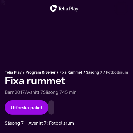
Viktigt meddelande
Telia Play
Program & Serier
Fixa Rummet
Säsong 7
Fotbollsrum
Fixa rummet
Barn
2017
Avsnitt 7
Säsong 7
45 min
Utforska paket
Säsong 7
Avsnitt 7: Fotbollsrum