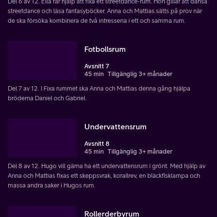
Del 6 av 12. Ella får hjälp att fixa ett streetdance-rum. Hon gillar att dansa
streetdance och läsa fantasyböcker. Anna och Mattias sätts på prov när
de ska försöka kombinera de två intressena i ett och samma rum.
Fotbollsrum
Avsnitt 7
45 min
Tillgänglig 3+ månader
Del 7 av 12. I Fixa rummet ska Anna och Mattias denna gång hjälpa
bröderna Daniel och Gabriel.
Undervattensrum
Avsnitt 8
45 min
Tillgänglig 3+ månader
Del 8 av 12. Hugo vill gärna ha ett undervattensrum i grönt. Med hjälp av
Anna och Mattias fixas ett skeppsvrak, korallrev, en bläckfisklampa och
massa andra saker i Hugos rum.
Rollerderbyrum