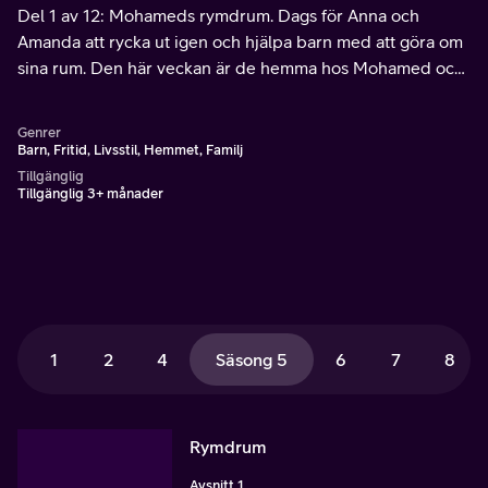
Del 1 av 12: Mohameds rymdrum. Dags för Anna och
Amanda att rycka ut igen och hjälpa barn med att göra om
sina rum. Den här veckan är de hemma hos Mohamed och
fixar ett rymdrum tillsammans.
Genrer
Barn, Fritid, Livsstil, Hemmet, Familj
Tillgänglig
Tillgänglig 3+ månader
1
2
4
Säsong 5
6
7
8
Rymdrum
Avsnitt 1