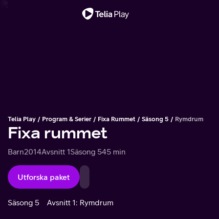
Viktigt meddelande
Telia Play
Program & Serier
Fixa Rummet
Säsong 5
Rymdrum
Fixa rummet
Barn
2014
Avsnitt 1
Säsong 5
45 min
Utforska paket
Säsong 5
Avsnitt 1: Rymdrum