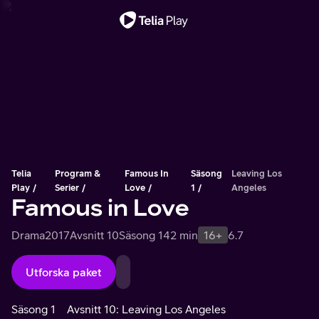
Viktigt meddelande
Telia
Program &
Famous In
Säsong
Leaving Los
Play
Serier
Love
1
Angeles
Famous in Love
Drama
2017
Avsnitt 10
Säsong 1
42 min
16+
6.7
Utforska paket
Säsong 1
Avsnitt 10: Leaving Los Angeles