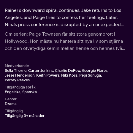
Rainer's downward spiral continues. Jake returns to Los
Angeles, and Paige tries to confess her feelings. Later,
Nina's press conference is disrupted by an unexpected
appearance.
Om serien: Paige Townsen får sitt stora genombrott i
Hollywood. Hon måste nu hantera sitt nya liv som stjärna
och den otvetydiga kemin mellan henne och hennes två
motspelare, samtidigt som hon försöker ta reda på
sanningen bakom en popstjärnas försvinnande.
Medverkande
Bella Thorne, Carter Jenkins, Charlie DePew, Georgie Flores,
Jesse Henderson, Keith Powers, Niki Koss, Pepi Sonuga,
Perrey Reeves
Tillgängliga språk
Engelska, Spanska
Genrer
Drama
Tillgänglig
Tillgänglig 3+ månader