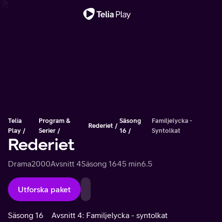
Viktigt meddelande
Telia
Program &
Säsong
Familjelycka -
Rederiet
Play
Serier
16
Syntolkat
Rederiet
Drama
2000
Avsnitt 4
Säsong 16
45 min
6.5
Utforska paket
Säsong 16
Avsnitt 4: Familjelycka - syntolkat