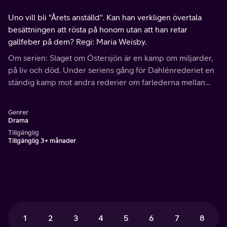
Uno vill bli "Årets anställd". Kan han verkligen övertala
besättningen att rösta på honom utan att han retar
gallfeber på dem? Regi: Maria Weisby.
Om serien: Slaget om Östersjön är en kamp om miljarder,
på liv och död. Under seriens gång för Dahlénrederiet en
ständig kamp mot andra rederier om farlederna mellan
Sverige och Finland.
Genrer
Drama
Tillgänglig
Tillgänglig 3+ månader
1
2
3
4
5
6
7
8