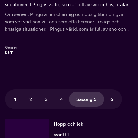
situationer. I Pingus värld, som är full av snö och is, pratar
man ”pingvinska” – ett språk som alla kan förstå!
Om serien: Pingu är en charmig och busig liten pingvin
som vet vad han vill och som ofta hamnar i roliga och
knasiga situationer. I Pingus värld, som är full av snö och is,
pratar man ”pingvinska” – ett språk som alla kan förstå!
Genrer
Barn
1
2
3
4
Säsong 5
6
Hopp och lek
Avsnitt 1