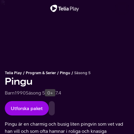
Viktigt meddelande
Telia Play
Program & Serier
Pingu
Säsong 5
Pingu
Barn
1990
Säsong 5
0+
7.4
Utforska paket
Pingu är en charmig och busig liten pingvin som vet vad
han vill och som ofta hamnar i roliga och knasiga