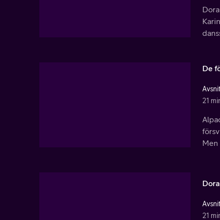
Dora 
Kari
dans
De f
Avsnit
21 mi
Alpa
försv
Men 
Dora
Avsnit
21 mi