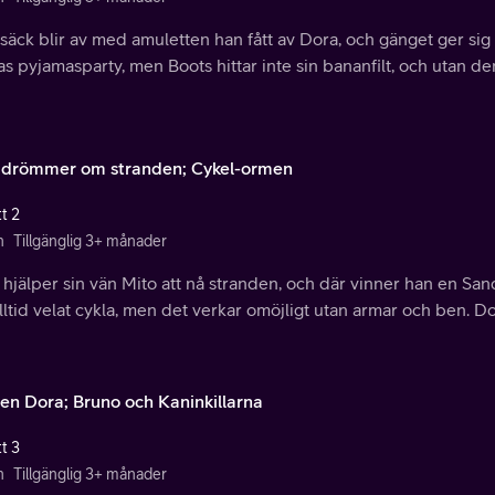
äck blir av med amuletten han fått av Dora, och gänget ger sig i
s pyjamasparty, men Boots hittar inte sin bananfilt, och utan de
 drömmer om stranden; Cykel-ormen
t 2
n
Tillgänglig 3+ månader
hjälper sin vän Mito att nå stranden, och där vinner han en San
lltid velat cykla, men det verkar omöjligt utan armar och ben. Dor
en Dora; Bruno och Kaninkillarna
t 3
n
Tillgänglig 3+ månader