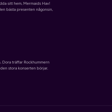
rädda sitt hem, Mermaids Hav!
a den bästa presenten någonsin,
n. Dora träffar Rockhummern
den stora konserten börjar.