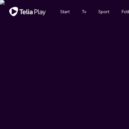
Viktigt meddelande
Start
Tv
Sport
Fot