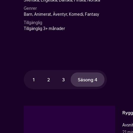
Svenska, Engelska, Danska, Finska, Norska
Genrer
Barn, Animerat, Äventyr, Komedi, Fantasy
Tillgänglig
Tillgänglig 3+ månader
1
2
3
Säsong 4
Rygg
Avsnit
21 mi