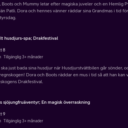
, Boots och Mummy letar efter magiska juveler och en Hemlig P
än Patli. Dora och hennes vänner räddar sina Grandmas i tid för
tyrsdag.
lt husdjurs-spa; Drakfestival
t 8
n
Tillgänglig 3+ månader
ska just bada sina husdjur när Husdjurstvättbilen går sönder, 
regnskogen! Dora och Boots räddar en mus i tid så att han kan v
skogens Drakfestival.
s sjöjungfruäventyr; En magisk överraskning
t 9
n
Tillgänglig 3+ månader