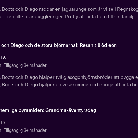
, Boots och Diego räddar en jaguarunge som är vilse i Regnsko
er den lille prärieuggleungen Pretty att hitta hem till sin familj.
 och Diego och de stora björnarna!; Resan till ödleön
t 6
n
Tillgänglig 3+ månader
 Boots och Diego hjälper två glasögonbjörnsbröder att bygga et
 Boots och Diego hjälper en vilsekommen ödleunge att hitta hem 
hemliga pyramiden; Grandma-äventyrsdag
t 7
n
Tillgänglig 3+ månader