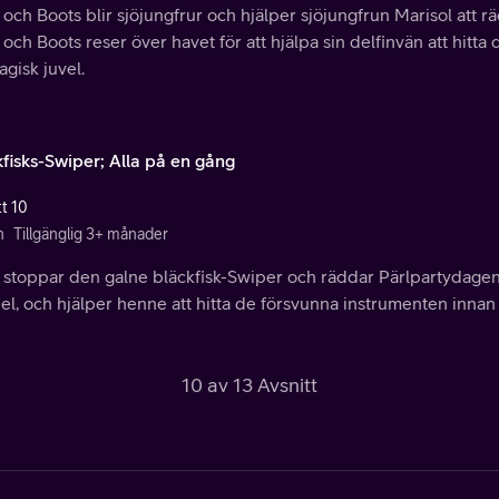
och Boots blir sjöjungfrur och hjälper sjöjungfrun Marisol att 
och Boots reser över havet för att hjälpa sin delfinvän att hitt
gisk juvel.
kfisks-Swiper; Alla på en gång
tt 10
n
Tillgänglig 3+ månader
 stoppar den galne bläckfisk-Swiper och räddar Pärlpartydage
l, och hjälper henne att hitta de försvunna instrumenten innan 
10 av 13 Avsnitt