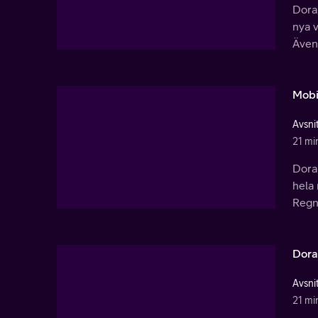
Dora
nya v
Även
Mobi
Avsnit
21 mi
Dora 
hela 
Regn
Dora
Avsnit
21 mi