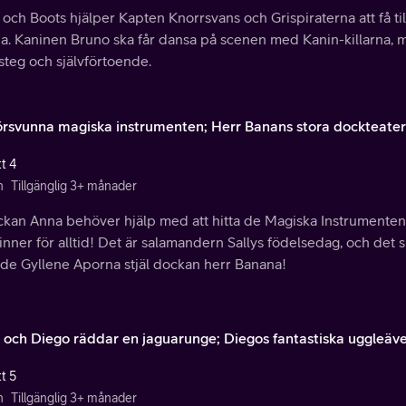
och Boots hjälper Kapten Knorrsvans och Grispiraterna att få ti
na. Kaninen Bruno ska får dansa på scenen med Kanin-killarna,
steg och självförtoende.
örsvunna magiska instrumenten; Herr Banans stora dockteater
t 4
n
Tillgänglig 3+ månader
ckan Anna behöver hjälp med att hitta de Magiska Instrumenten
inner för alltid! Det är salamandern Sallys födelsedag, och det 
de Gyllene Aporna stjäl dockan herr Banana!
 och Diego räddar en jaguarunge; Diegos fantastiska uggleäv
t 5
n
Tillgänglig 3+ månader