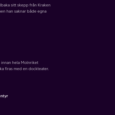
llbaka sitt skepp från Kraken
 men han saknar både egna
 innan hela Molnriket
ska firas med en dockteater.
entyr