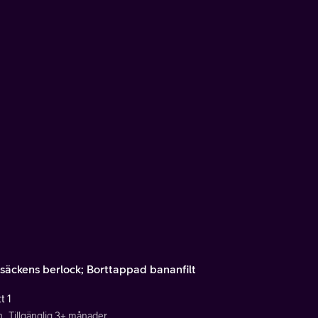
säckens berlock; Borttappad bananfilt
t 1
n
Tillgänglig 3+ månader