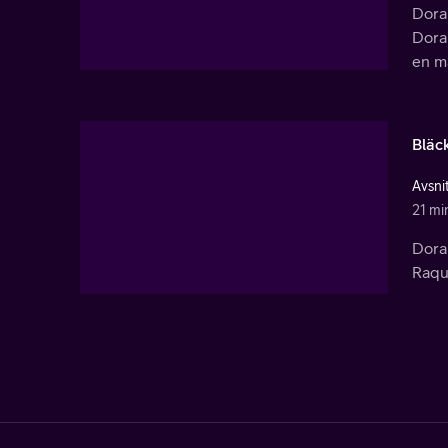
Dora 
Dora 
en ma
Bläc
Avsni
21 mi
Dora
Raque