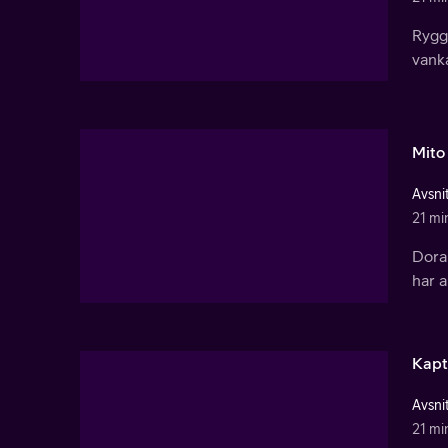
Ryggs
vanka
Mito
Avsnit
21 mi
Dora 
har a
Kapt
Avsnit
21 mi