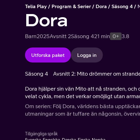
Telia Play
Program & Serier
Dora
Säsong 4
Dora
Barn
2025
Avsnitt 2
Säsong 4
21 min
0+
3.8
Utforska paket
Logga in
Säsong 4
Avsnitt 2: Mito drömmer om strand
Dora hjälper sin vän Mito att nå stranden, och 
velat cykla, men det verkar omöjligt utan armar
Om serien: Följ Dora, världens bästa upptäckar
utmaningar som är tuffare än någonsin, övervin
Tillgängliga språk