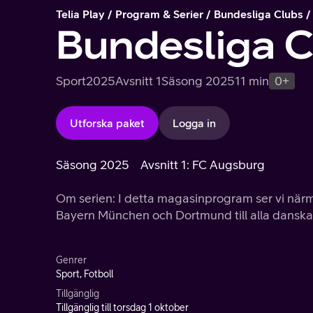
Telia Play
Program & Serier
Bundesliga Clubs
Bundesliga C
Sport
2025
Avsnitt 1
Säsong 2025
11 min
0+
Utforska paket
Logga in
Säsong 2025
Avsnitt 1: FC Augsburg
Om serien: I detta magasinprogram ser vi närm
Bayern München och Dortmund till alla danska
Genrer
Sport, Fotboll
Tillgänglig
Tillgänglig till torsdag 1 oktober