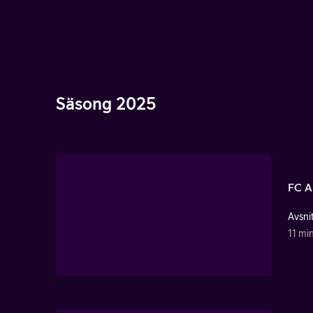
Säsong 2025
FC A
Avsnit
11 mi