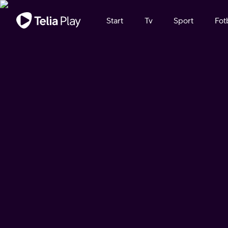
Viktigt meddelande
Start
Tv
Sport
Fot