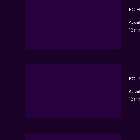
FC H
Avsnit
12 mi
FC U
Avsnit
12 mi