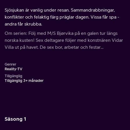
Sjösjukan är vanlig under resan. Sammandrabbningar,
konflikter och felaktig färg präglar dagen. Vissa får spa -
andra får skrubba.
Om serien: Följ med M/S Bjørvika på en galen tur längs
norska kusten! Sex deltagare följer med konstnären Vidar
Villa ut på havet. De sex bor, arbetar och festar
tillsammans och tävlar om att vinna Oppdrag M/S Bjørvika.
Genrer
Reality-TV
Tillgänglig
Tillgänglig 3+ månader
Säsong 1