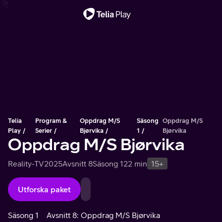
Viktigt meddelande
Telia
Program &
Oppdrag M/S
Säsong
Oppdrag M/S
Play
Serier
Bjørvika
1
Bjørvika
Oppdrag M/S Bjørvika
Reality-TV
2025
Avsnitt 8
Säsong 1
22 min
15+
Utforska paket
Säsong 1
Avsnitt 8: Oppdrag M/S Bjørvika