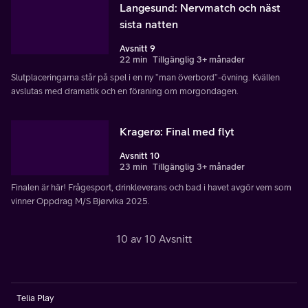
Langesund: Nervmatch och näst
sista natten
Avsnitt 9
22 min
Tillgänglig 3+ månader
Slutplaceringarna står på spel i en ny ”man överbord”-övning. Kvällen
avslutas med dramatik och en föraning om morgondagen.
Kragerø: Final med flyt
Avsnitt 10
23 min
Tillgänglig 3+ månader
Finalen är här! Frågesport, drinkleverans och bad i havet avgör vem som
vinner Oppdrag M/S Bjørvika 2025.
10 av 10 Avsnitt
Telia Play