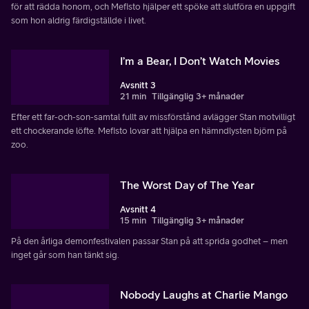
för att rädda honom, och Mefisto hjälper ett spöke att slutföra en uppgift
som hon aldrig färdigställde i livet.
I’m a Bear, I Don’t Watch Movies
Avsnitt 3
21 min
Tillgänglig 3+ månader
Efter ett far-och-son-samtal fullt av missförstånd avlägger Stan motvilligt
ett chockerande löfte. Mefisto lovar att hjälpa en hämndlysten björn på
zoo.
The Worst Day of The Year
Avsnitt 4
15 min
Tillgänglig 3+ månader
På den årliga demonfestivalen passar Stan på att sprida godhet – men
inget går som han tänkt sig.
Nobody Laughs at Charlie Mango