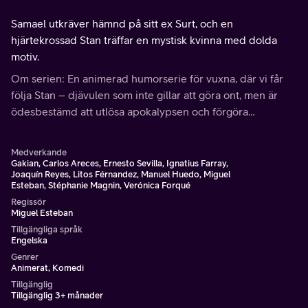
Samael utkräver hämnd på sitt ex Surt, och en
hjärtekrossad Stan träffar en mystisk kvinna med dolda
motiv.
Om serien: En animerad humorserie för vuxna, där vi får
följa Stan – djävulen som inte gillar att göra ont, men är
ödesbestämd att utlösa apokalypsen och förgöra
mänskligheten.
Medverkande
Gakian, Carlos Areces, Ernesto Sevilla, Ignatius Farray,
Joaquín Reyes, Litos Férnandez, Manuel Huedo, Miguel
Esteban, Stéphanie Magnin, Verónica Forqué
Regissör
Miguel Esteban
Tillgängliga språk
Engelska
Genrer
Animerat, Komedi
Tillgänglig
Tillgänglig 3+ månader