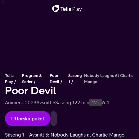
Viktigt meddelande
Telia
Program &
Poor
Säsong
Nobody Laughs At Charlie
Play
Serier
Devil
1
Mango
Poor Devil
Animerat
2023
Avsnitt 5
Säsong 1
22 min
12+
6.4
Utforska paket
Säsong 1
Avsnitt 5: Nobody Laughs at Charlie Mango