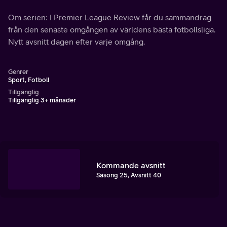
Om serien: I Premier League Review får du sammandrag
från den senaste omgången av världens bästa fotbollsliga.
Nytt avsnitt dagen efter varje omgång.
Genrer
Sport, Fotboll
Tillgänglig
Tillgänglig 3+ månader
Kommande avsnitt
Säsong 25, Avsnitt 40