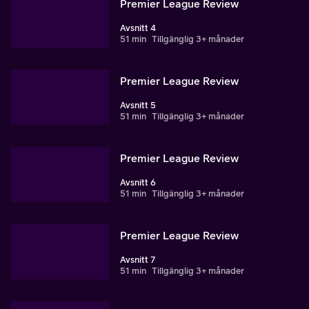
Premier League Review
Avsnitt 4
51 min
Tillgänglig 3+ månader
Premier League Review
Avsnitt 5
51 min
Tillgänglig 3+ månader
Premier League Review
Avsnitt 6
51 min
Tillgänglig 3+ månader
Premier League Review
Avsnitt 7
51 min
Tillgänglig 3+ månader