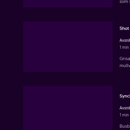
som s
Shot
Avsnit
1 min
Grisa
mull
Sync
Avsnit
1 min
Busby