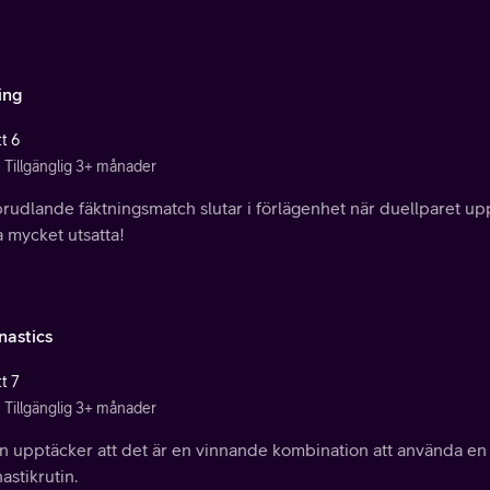
ing
t 6
Tillgänglig 3+ månader
rudlande fäktningsmatch slutar i förlägenhet när duellparet upp
a mycket utsatta!
astics
t 7
Tillgänglig 3+ månader
 upptäcker att det är en vinnande kombination att använda en ri
stikrutin.