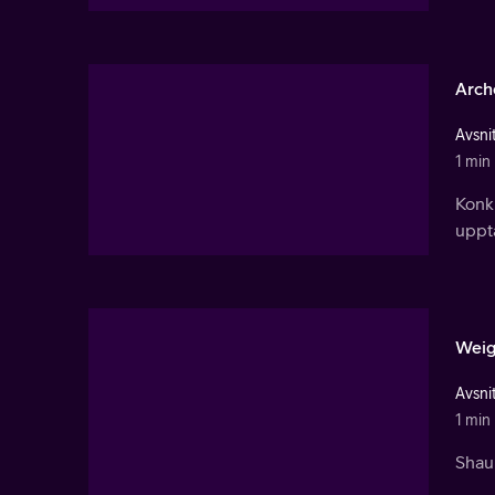
Arch
Avsnit
1 min
Konku
upptä
Weigh
Avsnit
1 min
Shaun