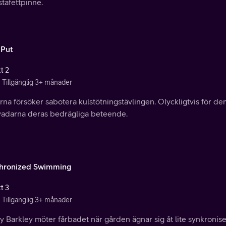
tafettpinne.
 Put
t 2
Tillgänglig 3+ månader
rna försöker sabotera kulstötningstävlingen. Olyckligtvis för de
vadarna deras bedrägliga beteende.
hronized Swimming
t 3
Tillgänglig 3+ månader
 Barkley möter fårbadet när gården ägnar sig åt lite synkronis