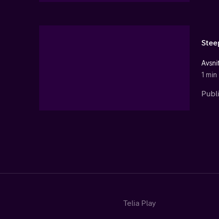
Stee
Avsni
1 min
Publi
Telia Play
Start