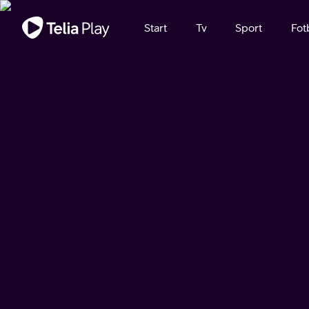
Viktigt meddelande
Start
Tv
Sport
Fot