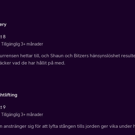
ery
t 8
Tillgänglig 3+ månader
rrensen hettar till, och Shaun och Bitzers hänsynslöshet result
cker vad de har hållit på med.
tlifting
t 9
Tillgänglig 3+ månader
 anstränger sig för att lyfta stången tills jorden ger vika under h