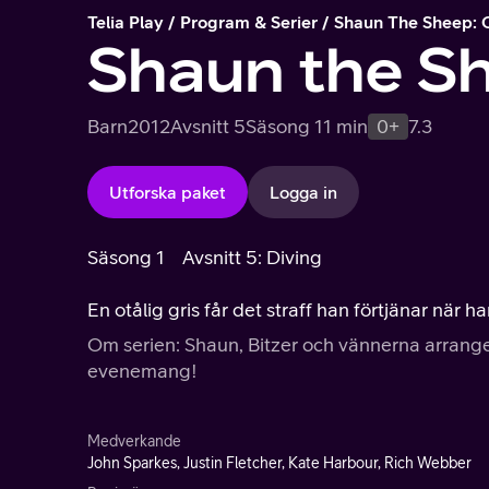
Telia Play
Program & Serier
Shaun The Sheep:
Shaun the S
Barn
2012
Avsnitt 5
Säsong 1
1 min
0+
7.3
Utforska paket
Logga in
Säsong 1
Avsnitt 5: Diving
En otålig gris får det straff han förtjänar nä
Om serien: Shaun, Bitzer och vännerna arrang
evenemang!
Medverkande
John Sparkes, Justin Fletcher, Kate Harbour, Rich Webber