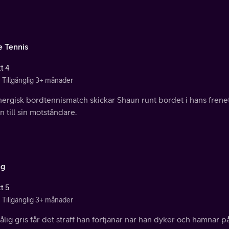
e Tennis
t 4
Tillgänglig 3+ månader
ergisk bordtennismatch skickar Shaun runt bordet i hans frenetis
n till sin motståndare.
ng
t 5
Tillgänglig 3+ månader
ålig gris får det straff han förtjänar när han dyker och hamnar