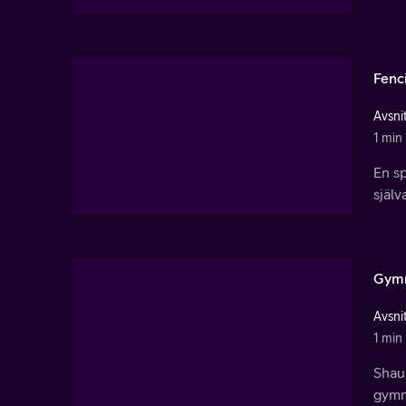
Fenc
Avsnit
1 min
En sp
själv
Gymn
Avsnit
1 min
Shaun
gymna