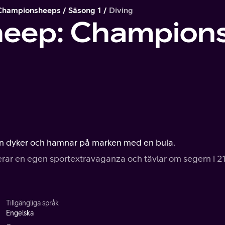
 Championsheeps
Säsong 1
Diving
heep: Champion
r han dyker och hamnar på marken med en bula.
erar en egen sportextravaganza och tävlar om segern i 2
Tillgängliga språk
Engelska