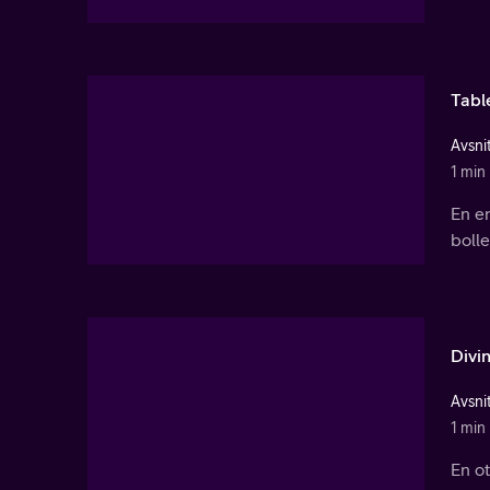
Tabl
Avsnit
1 min
En en
bolle
Divi
Avsnit
1 min
En ot