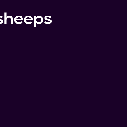
sheeps
1