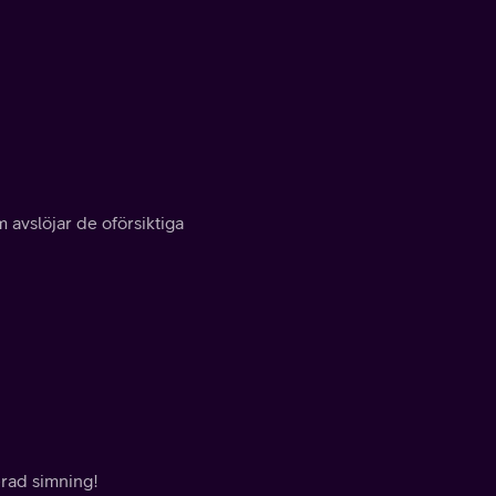
m avslöjar de oförsiktiga
erad simning!