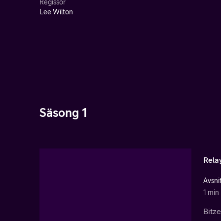
Regissör
Lee Wilton
Säsong 1
Rela
Avsnit
1 min
Bitze