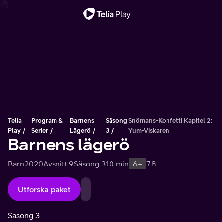
Viktigt meddelande
Telia
Program &
Barnens
Säsong
Snömans-Konfetti Kapitel 2:
Play
Serier
Lägerö
3
Yum-Viskaren
Barnens lägerö
Barn
2020
Avsnitt 9
Säsong 3
10 min
6+
7.8
Utforska paket
Säsong 3