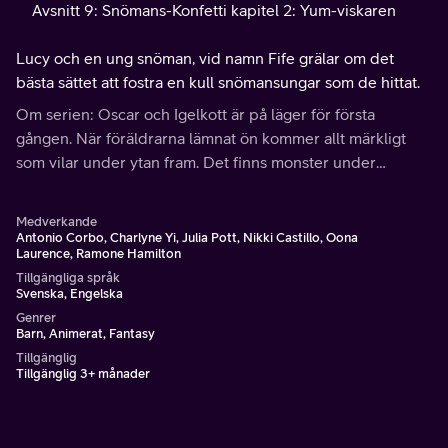
Avsnitt 9: Snömans-Konfetti kapitel 2: Yum-viskaren
Lucy och en ung snöman, vid namn Fife grälar om det
bästa sättet att fostra en kull snömansungar som de hittat.
Om serien: Oscar och Igelkott är på läger för första
gången. När föräldrarna lämnat ön kommer allt märkligt
som vilar under ytan fram. Det finns monster under
sängen, utomjordingar, häxor, etc. Oscar och Igelkott måste
samla allt sitt mod i sitt nya hem.
Medverkande
Antonio Corbo, Charlyne Yi, Julia Pott, Nikki Castillo, Oona
Laurence, Ramone Hamilton
Tillgängliga språk
Svenska, Engelska
Genrer
Barn, Animerat, Fantasy
Tillgänglig
Tillgänglig 3+ månader