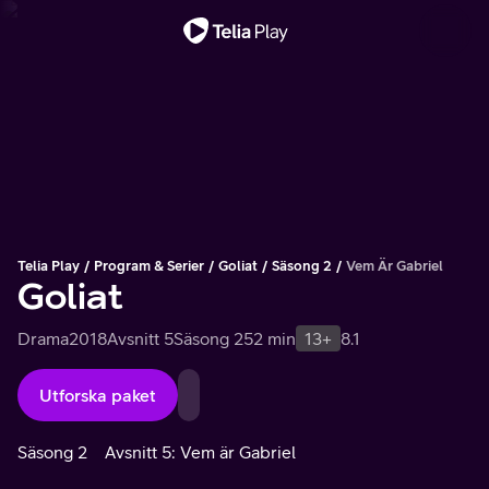
Viktigt meddelande
Telia Play
Program & Serier
Goliat
Säsong 2
Vem Är Gabriel
Goliat
Drama
2018
Avsnitt 5
Säsong 2
52 min
13+
8.1
Utforska paket
Säsong 2
Avsnitt 5: Vem är Gabriel