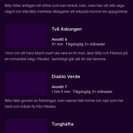
Billy hittar äntligen ett vittne som kan rentvå Julio, men han vill inte säga
något om inte Billy övertalar åklagaren att erbjuda honom en uppgörelse.
Två Askungen
Avsnitt 6
51 min
Tillgänglig 3+ månader
I tron om att hans klient snart ska vara en fri man, åker Billy och Marisol på
en romantisk helg i Mexiko. Samtidigt går allt fel där hemma.
Diablo Verde
Avsnitt 7
1 tim 5 min
Tillgänglig 3+ månader
Billy hålls gisslan av främlingar, men saknar helt minne om vad som har
hänt och måste fly från Mexiko.
Tunghäfta