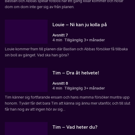
Bastian och Abbas spelar fotboll när ett gäng killar kommer och hotar
dom om dom inte ger sig av från planen.
Louie – Ni kan ju kolla på
Avsnitt 7
4 min
Tillgänglig 3+ månader
Louie kommer fram till planen där Bastian och Abbas försöker få tillbaka
sin boll av gänget. Vad ska han göra?
Tim – Dra åt helvete!
Avsnitt 8
4 min
Tillgänglig 3+ månader
Tim känner sig fortfarande ensam och hans mamma försöker muntra upp
honom. Tyvärr får det bara Tim att känna sig ännu mer utanför, och till slut
får han nog av att ingen hör av sig...
Tim – Vad heter du?