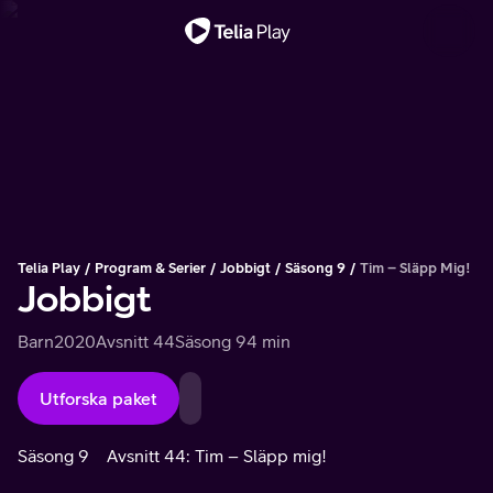
Viktigt meddelande
Telia Play
Program & Serier
Jobbigt
Säsong 9
Tim – Släpp Mig!
Jobbigt
Barn
2020
Avsnitt 44
Säsong 9
4 min
Utforska paket
Säsong 9
Avsnitt 44: Tim – Släpp mig!