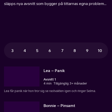
släpps nya avsnitt som bygger på tittarnas egna problem
och upplevelser.
3
4
5
6
7
8
9
10
Lea – Panik
Avsnitt 1
4 min
Tillgänglig 3+ månader
Lea får panik när hon tror sig se rastvakten igen och ringer Selma.
Bonnie – Pinsamt