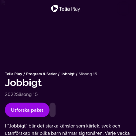
Viktigt meddelande
Telia Play
Program & Serier
Jobbigt
Säsong 15
Jobbigt
2022
Säsong 15
Utforska paket
I ”Jobbigt” blir det starka känslor som kärlek, svek och
utanförskap när olika barn närmar sig tonåren. Varje vecka