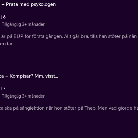
 – Prata med psykologen
t 6
Tillgänglig 3+ månader
är på BUP för första gången. Allt går bra, tills han stöter på nån 
 där...
ca – Kompisar? Mm, visst...
t 7
Tillgänglig 3+ månader
ca ska på sånglektion när hon stöter på Theo. Men vad gjorde h