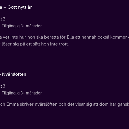
a – Gott nytt år
t 2
Tillgänglig 3+ månader
a vet inte hur hon ska berätta för Ella att hannah också kommer
 löser sig på ett sätt hon inte trott.
– Nyårslöften
t 3
Tillgänglig 3+ månader
ch Emma skriver nyårslöften och det visar sig att dom har ganska