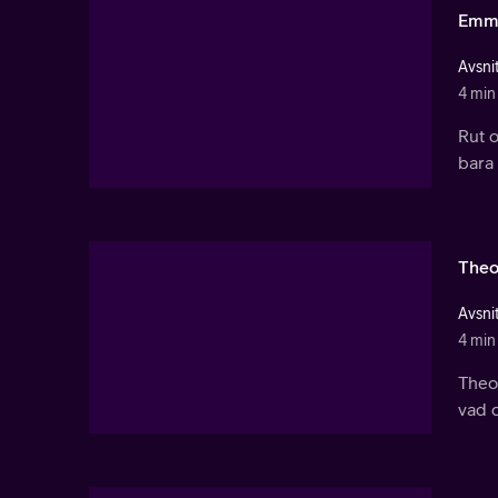
Emma
Avsnit
4 min
Rut 
bara 
Theo
Avsnit
4 min
Theo 
vad d