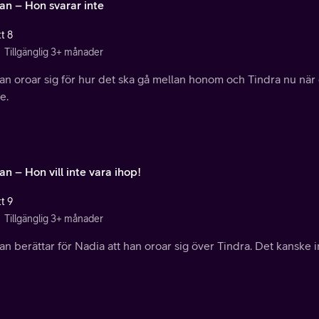
an – Hon svarar inte
t 8
Tillgänglig 3+ månader
an oroar sig för hur det ska gå mellan honom och Tindra nu när
e.
n – Hon vill inte vara ihop!
t 9
Tillgänglig 3+ månader
n berättar för Nadia att han oroar sig över Tindra. Det kanske in