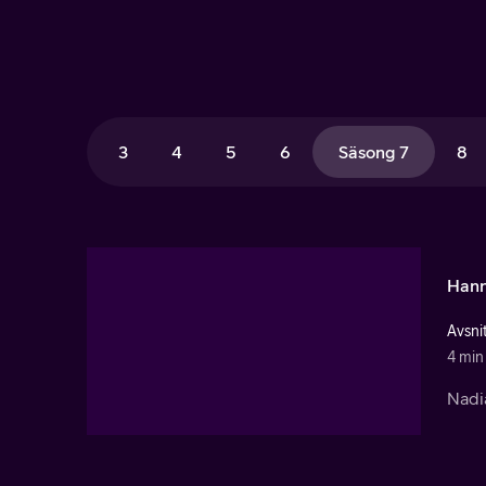
3
4
5
6
Säsong 7
8
Hann
Avsnit
4 min
Nadia