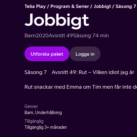
Telia Play
Program & Serier
Jobbigt
Säsong 7
Jobbigt
Barn
2020
Avsnitt 49
Säsong 7
4 min
Utforska paket
Logga in
Säsong 7
Avsnitt 49: Rut – Vilken idiot jag är
Rut snackar med Emma om Tim men får inte de
Genrer
Barn, Underhållning
Tillgänglig
Tillgänglig 3+ månader