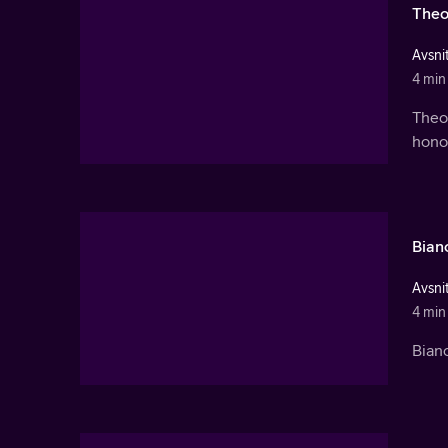
Theo
Avsnit
4 min
Theo 
honom
Bian
Avsnit
4 min
Bian