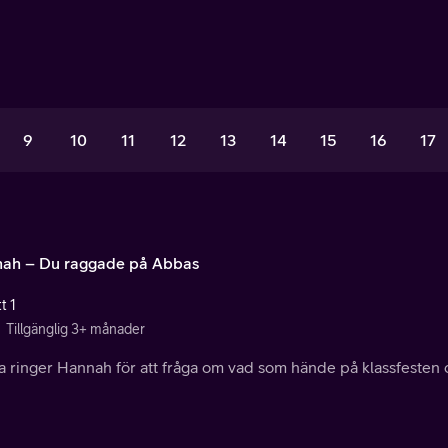
9
10
11
12
13
14
15
16
17
ah – Du raggade på Abbas
t 1
Tillgänglig 3+ månader
 ringer Hannah för att fråga om vad som hände på klassfesten o