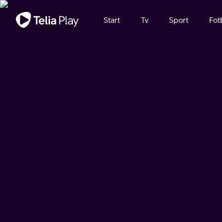
Viktigt meddelande
Start
Tv
Sport
Fot