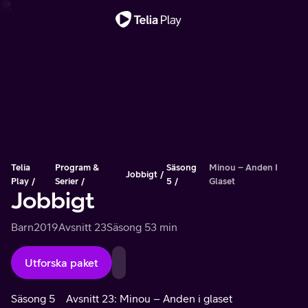
Viktigt meddelande
Telia
Program &
Säsong
Minou – Anden I
Jobbigt
Play
Serier
5
Glaset
Jobbigt
Barn
2019
Avsnitt 23
Säsong 5
3 min
Utforska paket
Säsong 5
Avsnitt 23: Minou – Anden i glaset