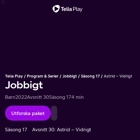
Viktigt meddelande
Telia Play
Program & Serier
Jobbigt
Säsong 17
Astrid – Vidrigt
Jobbigt
Barn
2022
Avsnitt 30
Säsong 17
4 min
Utforska paket
Säsong 17
Avsnitt 30: Astrid – Vidrigt