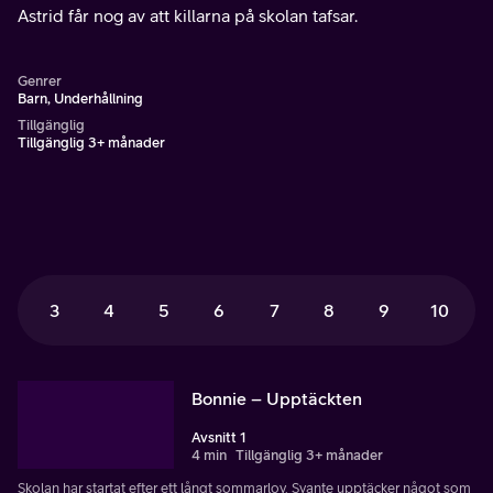
Astrid får nog av att killarna på skolan tafsar.
Genrer
Barn, Underhållning
Tillgänglig
Tillgänglig 3+ månader
3
4
5
6
7
8
9
10
Bonnie – Upptäckten
Avsnitt 1
4 min
Tillgänglig 3+ månader
Skolan har startat efter ett långt sommarlov. Svante upptäcker något som