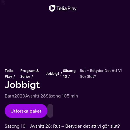
Viktigt meddelande
Telia
Program &
Säsong
Rut – Betyder Det Att Vi
Jobbigt
Play
Serier
10
Gör Slut?
Jobbigt
Barn
2020
Avsnitt 26
Säsong 10
5 min
Utforska paket
Säsong 10
Avsnitt 26: Rut – Betyder det att vi gör slut?