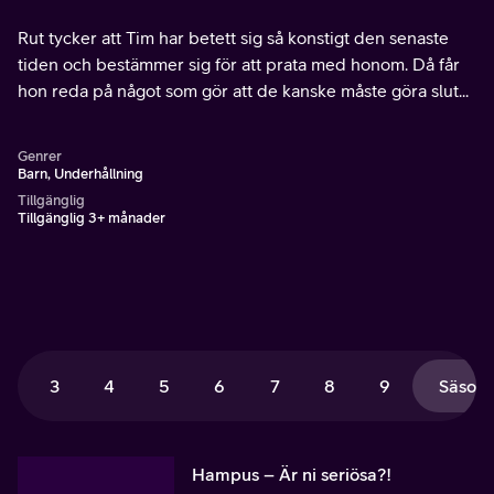
Rut tycker att Tim har betett sig så konstigt den senaste
tiden och bestämmer sig för att prata med honom. Då får
hon reda på något som gör att de kanske måste göra slut...
Genrer
Barn, Underhållning
Tillgänglig
Tillgänglig 3+ månader
3
4
5
6
7
8
9
Säsong
Hampus – Är ni seriösa?!