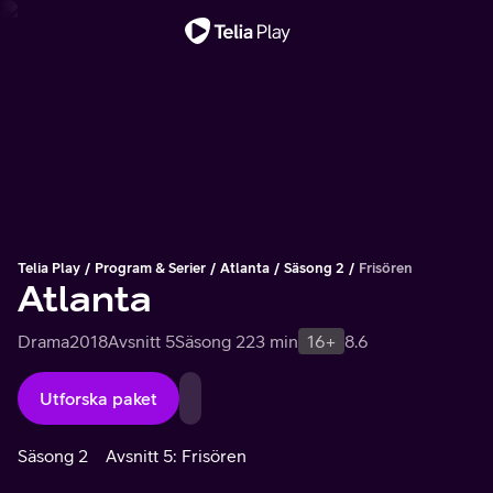
Viktigt meddelande
Telia Play
Program & Serier
Atlanta
Säsong 2
Frisören
Atlanta
Drama
2018
Avsnitt 5
Säsong 2
23 min
16+
8.6
Utforska paket
Säsong 2
Avsnitt 5: Frisören