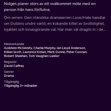
Nidges planer störs av ett ovälkommet möte med en
person från hans förflutna.
Om serien: Den irländska dramaserien Love/Hate handlar
om Dublins undre värld, en kokande kittel av brottslighet,
lojalitet och livsavgörande val. Har man väl dragits in i den
organiserade brottsligheten så är det svårt att komma
därifrån med livet i behåll.
Medverkande
Aoibhinn McGinnity, Charlie Murphy, Ian Lloyd Anderson,
Killian Scott, Laurence Kinlan, Mark Dunne, Peter Coonan,
Robert Sheehan, Tom Vaughan-Lawlor
Regissör
David Caffrey
Genrer
Drama
Tillgänglig
Tillgänglig 3+ månader