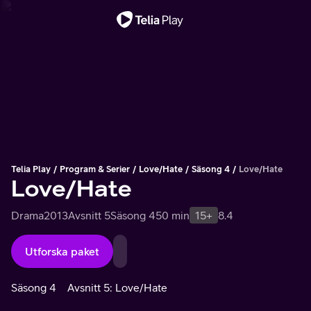
Viktigt meddelande
Telia Play
Program & Serier
Love/Hate
Säsong 4
Love/Hate
Love/Hate
Drama
2013
Avsnitt 5
Säsong 4
50 min
15+
8.4
Utforska paket
Säsong 4
Avsnitt 5: Love/Hate