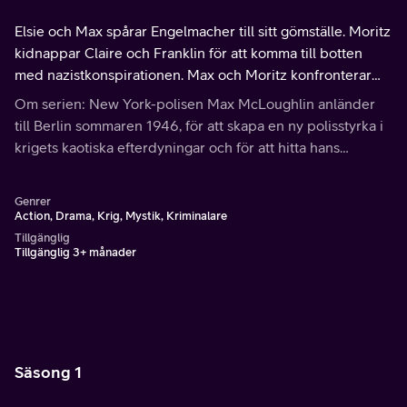
Elsie och Max spårar Engelmacher till sitt gömställe. Moritz
kidnappar Claire och Franklin för att komma till botten
med nazistkonspirationen. Max och Moritz konfronterar
varandra en sista gång.
Om serien: New York-polisen Max McLoughlin anländer
till Berlin sommaren 1946, för att skapa en ny polisstyrka i
krigets kaotiska efterdyningar och för att hitta hans
förmodade döda bror.
Genrer
Action, Drama, Krig, Mystik, Kriminalare
Tillgänglig
Tillgänglig 3+ månader
Säsong 1