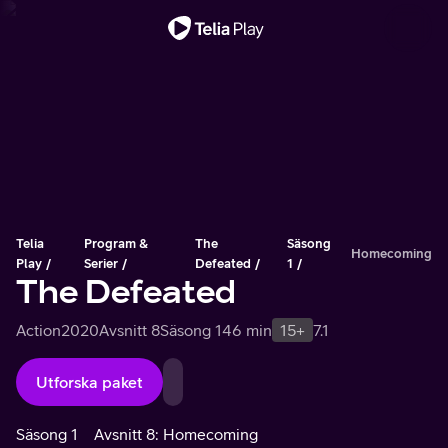
Viktigt meddelande
Telia
Program &
The
Säsong
Homecoming
Play
Serier
Defeated
1
The Defeated
Action
2020
Avsnitt 8
Säsong 1
46 min
15+
7.1
Utforska paket
Säsong 1
Avsnitt 8: Homecoming