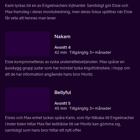
Karin lyckas bli en av Engelmachers löjtnanter. Samtidigt gör Elsie och
Max framsteg i deras mordutredning, men deras fokus splittras när Elsie
får veta att hennes man lever.
Nakam
Avsnitt 4
42 min
Tillgänglig 3+ månader
Elsie komprometteras av ryska underrättelsetjänsten. Max spårar en
ljusskygg grupp judar som har mördat tyska krigsförbrytare, i hopp om
att de har information angående hans bror Moritz.
Bellyful
Avsnitt 5
45 min
Tillgänglig 3+ månader
Elsies och Max enhet lyckas spåra Karin, som flyr tillbaka till Engelmacher.
Under tiden hittar Max fler ledtrådar till var Moritz kan gömma sig,
samtidigt som hans bror hittar ett nytt offer.