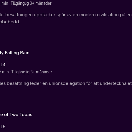
1 min
Tillgänglig 3+ månader
le-besättningen upptäcker spår av en modern civilisation på en 
 obebodd.
y Falling Rain
t 4
6 min
Tillgänglig 3+ månader
les besättning leder en unionsdelegation för att underteckna ett
le of Two Topas
t 5