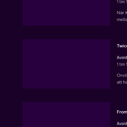
1 tim 
När K
mell
Twice
Avsnit
1 tim
Orvil
att 
From
Avsnit