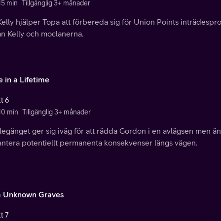
15 min
Tillgänglig 3+ månader
elly hjälper Topa att förbereda sig för Union Points inträdespr
an Kelly och moclanerna.
 in a Lifetime
t 6
 10 min
Tillgänglig 3+ månader
legänget ger sig iväg för att rädda Gordon i en avlägsen men ä
hantera potentiellt permanenta konsekvenser längs vägen.
 Unknown Graves
t 7