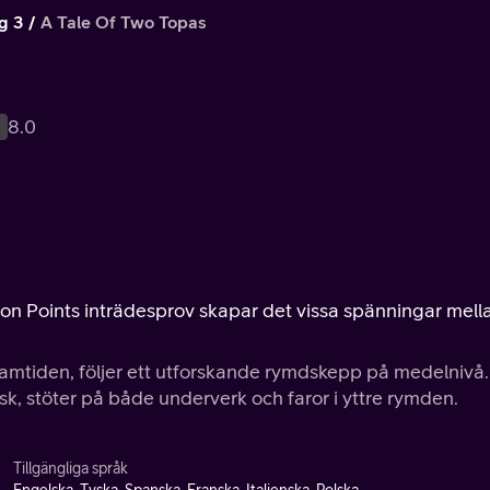
g 3
A Tale Of Two Topas
8.0
nion Points inträdesprov skapar det vissa spänningar mell
 framtiden, följer ett utforskande rymdskepp på medelnivå.
k, stöter på både underverk och faror i yttre rymden.
Tillgängliga språk