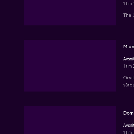
1 tim 
The 
Midn
Avsnit
1 tim
Orvi
sårba
Dom
Avsnit
1 tim 