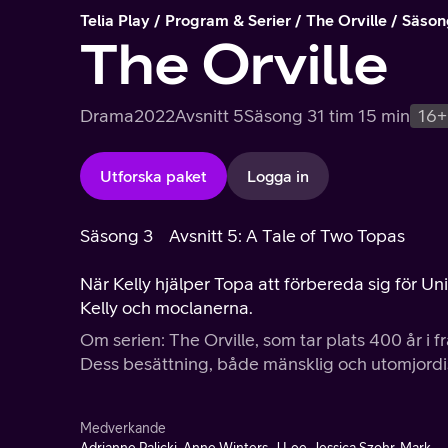
Telia Play
Program & Serier
The Orville
Säson
The Orville
Drama
2022
Avsnitt 5
Säsong 3
1 tim 15 min
16+
Utforska paket
Logga in
Säsong 3
Avsnitt 5: A Tale of Two Topas
När Kelly hjälper Topa att förbereda sig för U
Kelly och moclanerna.
Om serien: The Orville, som tar plats 400 år i
Dess besättning, både mänsklig och utomjordis
Medverkande