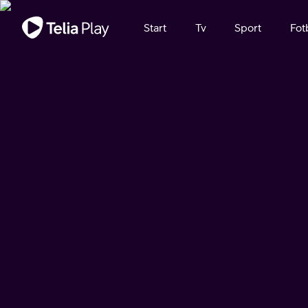
Viktigt meddelande
Start
Tv
Sport
Fot