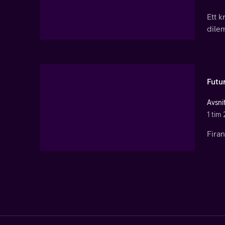
Ett k
dile
Futu
Avsni
1 tim 
Fira