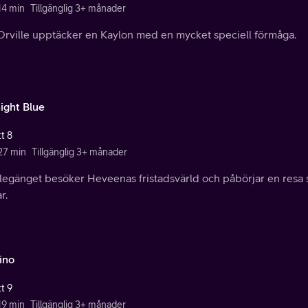
14 min
Tillgänglig 3+ månader
Orville upptäcker en Kaylon med en mycket speciell förmåga.
ight Blue
t 8
 27 min
Tillgänglig 3+ månader
llegänget besöker Heveenas fristadsvärld och påbörjar en resa
r.
ino
t 9
19 min
Tillgänglig 3+ månader