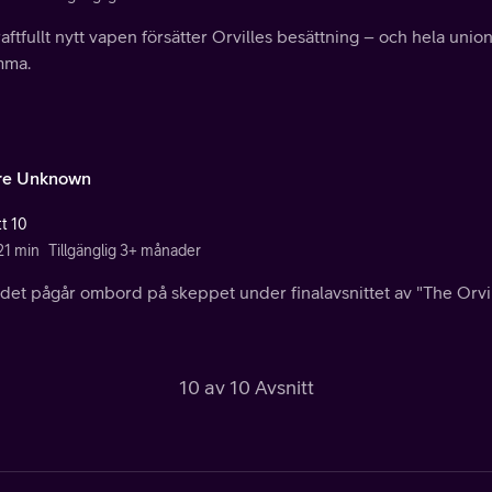
raftfullt nytt vapen försätter Orvilles besättning – och hela union
mma.
re Unknown
tt 10
21 min
Tillgänglig 3+ månader
ndet pågår ombord på skeppet under finalavsnittet av "The Orvi
10 av 10 Avsnitt