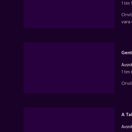
1 tim 
Orvil
vara
Gentl
Avsnit
1 tim 
Orvil
A Ta
Avsnit