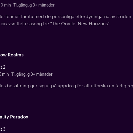
 10 min
Tillgänglig 3+ månader
lle-teamet tar itu med de personliga efterdyningarna av stride
äravsnittet i säsong tre "The Orville: New Horizons".
ow Realms
t 2
5 min
Tillgänglig 3+ månader
les besättning ger sig ut på uppdrag för att utforska en farlig re
ality Paradox
t 3