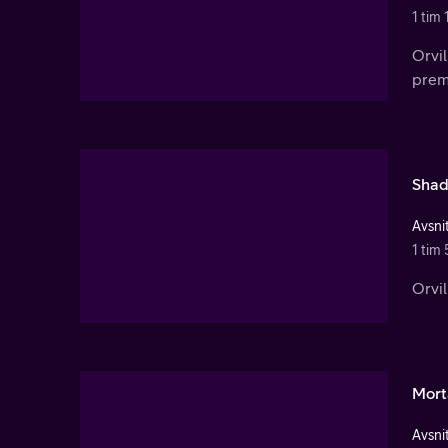
1 tim
Orvi
premi
Shad
Avsnit
1 tim 
Orvil
Mort
Avsnit