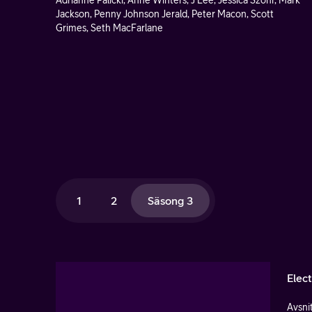
Adrianne Palicki, Anne Winters, J Lee, Jessica Szohr, Mark
Jackson, Penny Johnson Jerald, Peter Macon, Scott
Grimes, Seth MacFarlane
1
2
Säsong 3
Elec
Avsnit