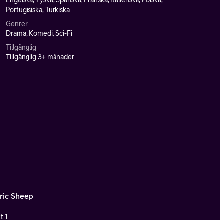
Engelska, Tyska, Spanska, Franska, Italienska, Polska,
Portugisiska, Turkiska
Genrer
Drama, Komedi, Sci-Fi
Tillgänglig
Tillgänglig 3+ månader
tric Sheep
t 1