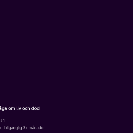
råga om liv och död
t 1
n
Tillgänglig 3+ månader