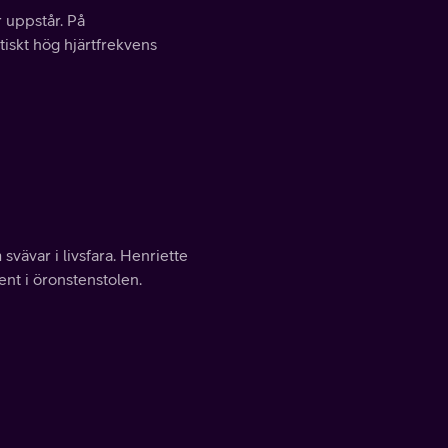
 uppstår. På
iskt hög hjärtfrekvens
vävar i livsfara. Henriette
nt i öronstenstolen.