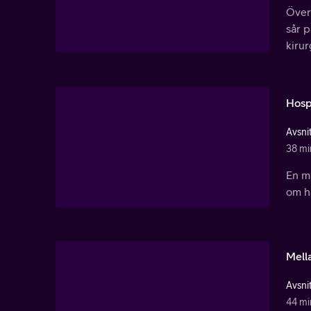
Överl
sår p
kirur
Hosp
Avsnit
38 mi
En ma
om ha
Mell
Avsnit
44 mi