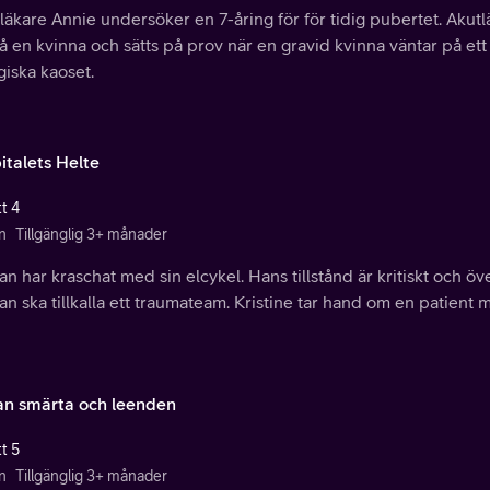
äkare Annie undersöker en 7-åring för för tidig pubertet. Akutlä
å en kvinna och sätts på prov när en gravid kvinna väntar på ett a
giska kaoset.
italets Helte
t 4
n
Tillgänglig 3+ månader
n har kraschat med sin elcykel. Hans tillstånd är kritiskt och ö
n ska tillkalla ett traumateam. Kristine tar hand om en patient 
an smärta och leenden
t 5
n
Tillgänglig 3+ månader