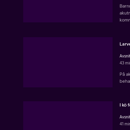
Barn
akut
komm
Larv
Avsnit
43 mi
På ak
behan
I kö 
Avsnit
41 mi