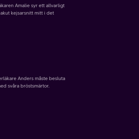
karen Amalie syr ett allvarligt
kut kejsarsnitt mitt i det
verläkare Anders måste besluta
med svåra bröstsmärtor.