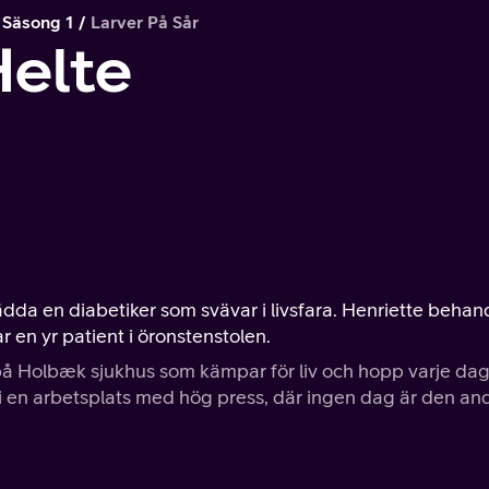
Säsong 1
Larver På Sår
Helte
da en diabetiker som svävar i livsfara. Henriette behan
en yr patient i öronstenstolen.
på Holbæk sjukhus som kämpar för liv och hopp varje dag
ick i en arbetsplats med hög press, där ingen dag är den an