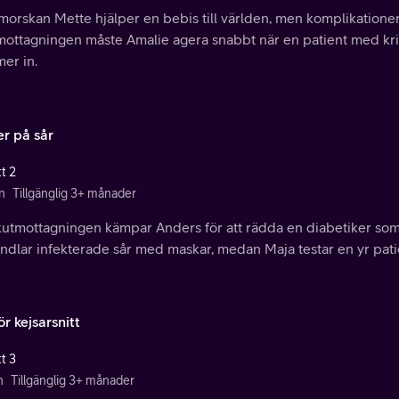
morskan Mette hjälper en bebis till världen, men komplikationer
mottagningen måste Amalie agera snabbt när en patient med krit
er in.
er på sår
t 2
n
Tillgänglig 3+ månader
utmottagningen kämpar Anders för att rädda en diabetiker som s
dlar infekterade sår med maskar, medan Maja testar en yr patie
för kejsarsnitt
t 3
n
Tillgänglig 3+ månader