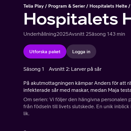
Telia Play
Program & Serier
Hospitalets Helte
Hospitalets 
Underhållning
2025
Avsnitt 2
Säsong 1
43 min
Utforska paket
Logga in
Säsong 1
Avsnitt 2: Larver på sår
På akutmottagningen kämpar Anders för att räd
infekterade sår med maskar, medan Maja testar 
Om serien: Vi följer den hängivna personalen 
från födseln till livets slutskede. En unik inbl
lik.