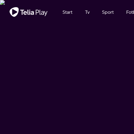
Viktigt meddelande
Start
Tv
Sport
Fot