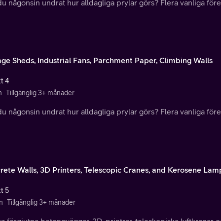
u någonsin undrat hur alldagliga prylar görs? Flera vanliga före
age Sheds, Industrial Fans, Parchment Paper, Climbing Walls
t 4
n
Tillgänglig 3+ månader
u någonsin undrat hur alldagliga prylar görs? Flera vanliga före
rete Walls, 3D Printers, Telescopic Cranes, and Kerosene Lam
t 5
n
Tillgänglig 3+ månader
r förgjutna betongväggar, 3D-printrar, teleskopiska lyftkranar 