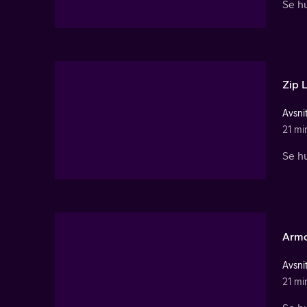
Se hu
Zip 
Avsnit
21 mi
Se hu
Armo
Avsnit
21 mi