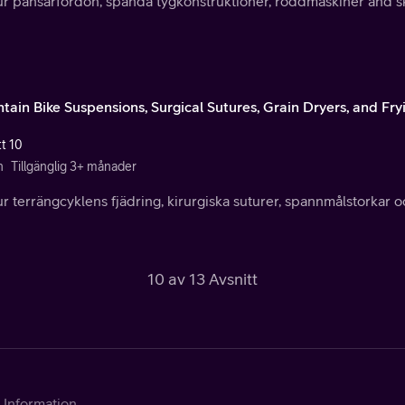
r pansarfordon, spända tygkonstruktioner, roddmaskiner and sku
tain Bike Suspensions, Surgical Sutures, Grain Dryers, and Fry
tt 10
n
Tillgänglig 3+ månader
r terrängcyklens fjädring, kirurgiska suturer, spannmålstorkar oc
10 av 13 Avsnitt
Information