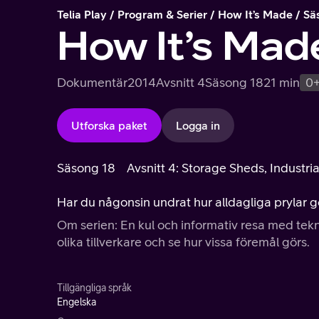
Telia Play
Program & Serier
How It’s Made
Sä
How It’s Mad
Dokumentär
2014
Avsnitt 4
Säsong 18
21 min
0
Utforska paket
Logga in
Säsong 18
Avsnitt 4: Storage Sheds, Industr
Har du någonsin undrat hur alldagliga prylar gö
Om serien: En kul och informativ resa med tekn
olika tillverkare och se hur vissa föremål görs.
Tillgängliga språk
Engelska