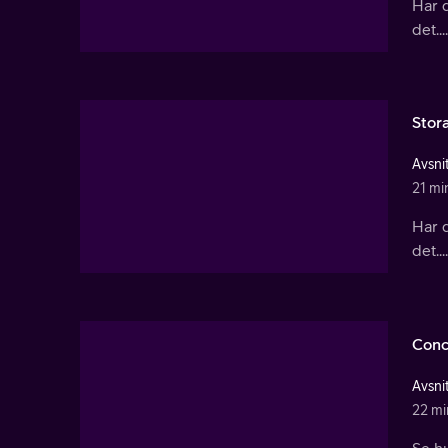
Har d
det....
Stor
Avsnit
21 mi
Har d
det....
Conc
Avsnit
22 mi
Se hu