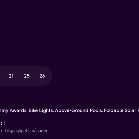
21
25
26
my Awards, Bike Lights, Above-Ground Pools, Foldable Solar 
t 1
n
Tillgänglig 3+ månader