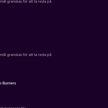
mål granskas för att ta reda på
mål granskas för att ta reda på
p Burners
och brännare för