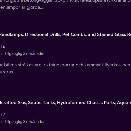
enlampor är gjorda....
Headlamps, Directional Drills, Pet Combs, and Stained Glass R
t 6
n
Tillgänglig 3+ månader
r bilens strålkastare, riktningsborrar och kammar tillverkas, och 
ureras....
crafted Skis, Septic Tanks, Hydroformed Chassis Parts, Aqu
t 7
n
Tillgänglig 3+ månader