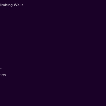
Climbing Walls
..
 hos