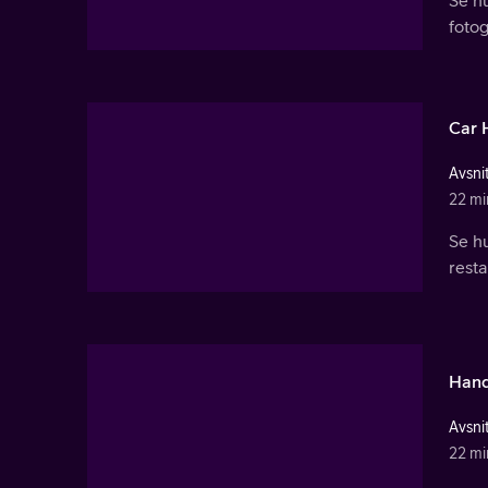
fotog
Car 
Avsnit
22 mi
Se hu
resta
Hand
Avsnit
22 mi