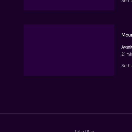
Se hu
Moun
Avsni
21 mi
Se hu
Telia Play