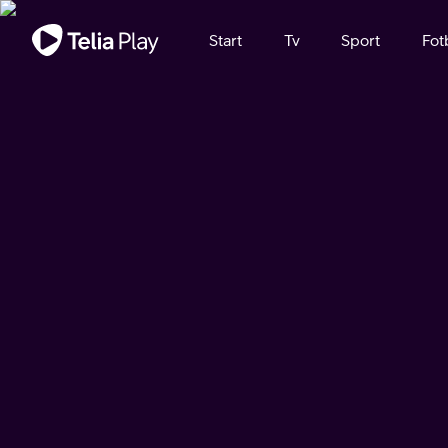
Viktigt meddelande
Start
Tv
Sport
Fot