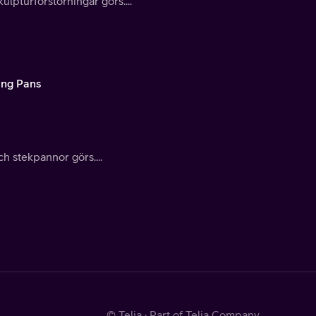
lpturförstorningar görs....
ing Pans
h stekpannor görs....
© Telia · Part of Telia Company