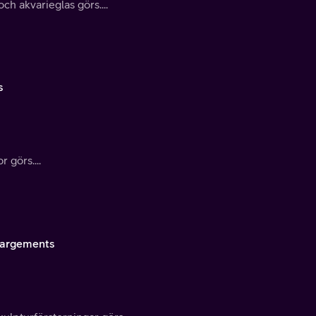
h akvarieglas görs....
s
 görs....
nlargements