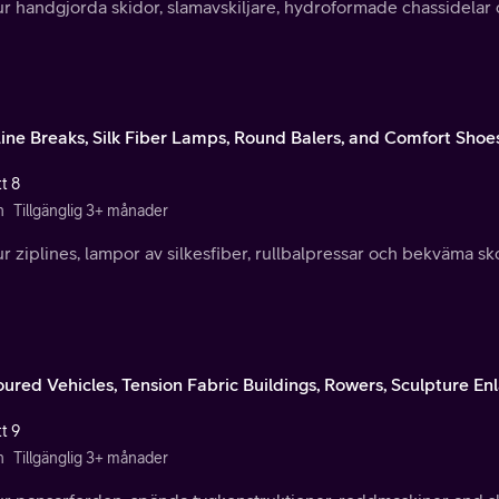
r handgjorda skidor, slamavskiljare, hydroformade chassidelar oc
Line Breaks, Silk Fiber Lamps, Round Balers, and Comfort Shoe
t 8
n
Tillgänglig 3+ månader
r ziplines, lampor av silkesfiber, rullbalpressar och bekväma skor
ured Vehicles, Tension Fabric Buildings, Rowers, Sculpture E
t 9
n
Tillgänglig 3+ månader