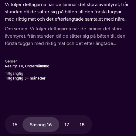
Vi följer deltagarna när de lämnar det stora äventyret, från
stunden då de sätter sig på båten till den första tuggan
med riktig mat och det efterlängtade samtalet med nära
och kära. Vad tyckte de om tävlingarna, pakterna och sin
Om serien: Vi följer deltagarna när de lämnar det stora
egen insats?
äventyret, från stunden då de sätter sig på båten till den
första tuggan med riktig mat och det efterlängtade
samtalet med nära och kära. Vad tyckte de om tävlingarna,
pakterna och sin egen insats?
Genrer
Reality-TV, Underhållning
Tillgänglig
Tillgänglig 3+ månader
15
Säsong 16
17
18