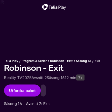
Viktigt meddelande
Telia Play
Program & Serier
Robinson - Exit
Säsong 16
Exit
Robinson - Exit
Reality-TV
2025
Avsnitt 2
Säsong 16
12 min
7+
Utforska paket
Säsong 16
Avsnitt 2: Exit