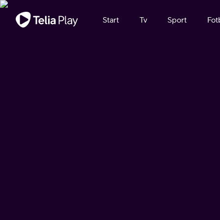
Viktigt meddelande
Start
Tv
Sport
Fot