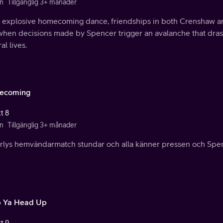
n
Tillgänglig 3+ månader
n explosive homecoming dance, friendships in both Crenshaw and
 when decisions made by Spencer trigger an avalanche that drast
al lives.
ecoming
t 8
n
Tillgänglig 3+ månader
lys hemvändarmatch stundar och alla känner pressen och Spencer f
 Ya Head Up
t 9