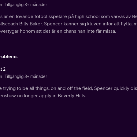
n
Tillgänglig 3+ månader
s är en lovande fotbollsspelare på high school som värvas av B
llscoach Billy Baker. Spencer känner sig kluven inför att flytt
vertygar honom att det är en chans han inte får missa.
roblems
t 2
n
Tillgänglig 3+ månader
 trying to be all things, on and off the field, Spencer quickly d
enshaw no longer apply in Beverly Hills.