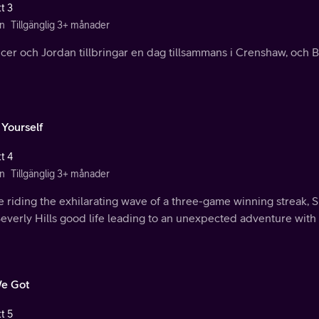
t 3
n
Tillgänglig 3+ månader
er och Jordan tillbringar en dag tillsammans i Crenshaw, och B
 Yourself
t 4
n
Tillgänglig 3+ månader
e riding the exhilarating wave of a three-game winning streak
everly Hills good life leading to an unexpected adventure with
We Got
t 5