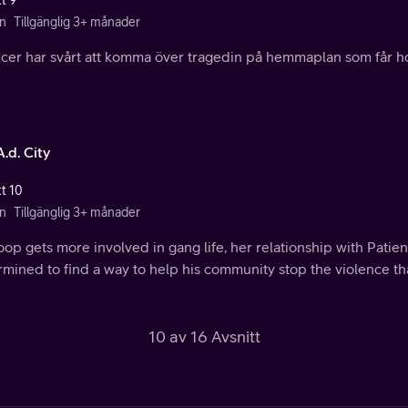
n
Tillgänglig 3+ månader
er har svårt att komma över tragedin på hemmaplan som får hono
.d. City
tt 10
n
Tillgänglig 3+ månader
op gets more involved in gang life, her relationship with Patien
mined to find a way to help his community stop the violence th
10 av 16 Avsnitt