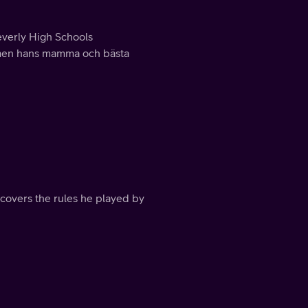
everly High Schools
a, men hans mamma och bästa
iscovers the rules he played by