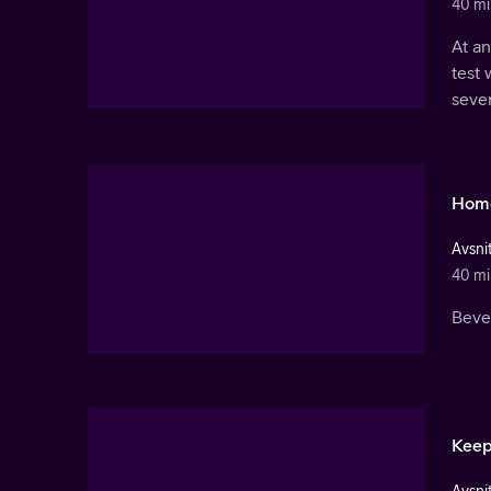
40 mi
At a
test
sever
Hom
Avsnit
40 mi
Bever
Keep
Avsnit