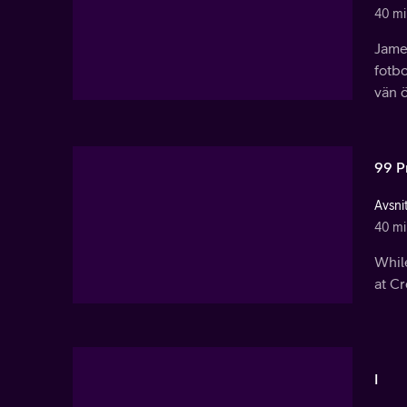
40 mi
Jame
fotbo
vän ö
99 P
Avsnit
40 mi
While
at Cr
I