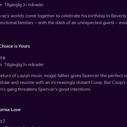
n
Tillgänglig 3+ månader
er’s worlds come together to celebrate his birthday in Beverly 
nctional families – with the dash of an unexpected guest – ends
Choice is Yours
t 6
n
Tillgänglig 3+ månader
eturn of Layla’s music mogul father gives Spencer the perfect o
haw and reunite with an increasingly distant Coop. But Coop’s 
n’s gang threatens Spencer’s good intentions.
fornia Love
t 7