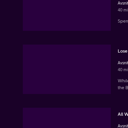
Avsnit
40 mi
Spenc
Lose
Avsnit
40 mi
Whil
the B
All 
Avsnit