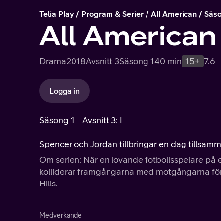
Telia Play
Program & Serier
All American
Säso
All American
Drama
2018
Avsnitt 3
Säsong 1
40 min
15+
7.6
Logga in
Säsong 1
Avsnitt 3: I
Spencer och Jordan tillbringar en dag tillsamm
Om serien: När en lovande fotbollsspelare på en 
kolliderar framgångarna med motgångarna för tv
Hills.
Medverkande