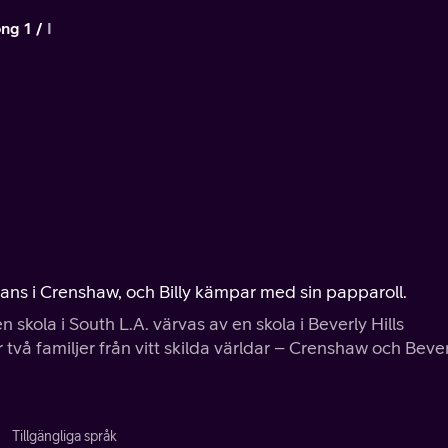
ng 1
I
ans i Crenshaw, och Billy kämpar med sin papparoll.
skola i South L.A. värvas av en skola i Beverly Hills
å familjer från vitt skilda världar – Crenshaw och Bever
Tillgängliga språk