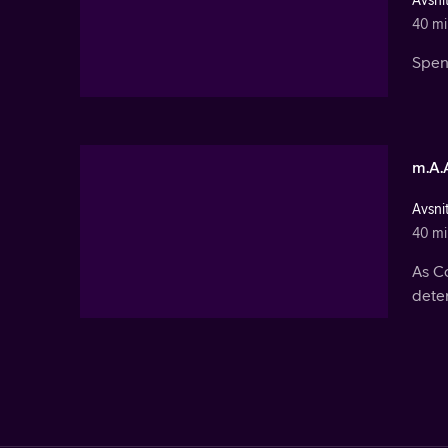
40 mi
Spenc
m.A.A
Avsni
40 mi
As Co
deter