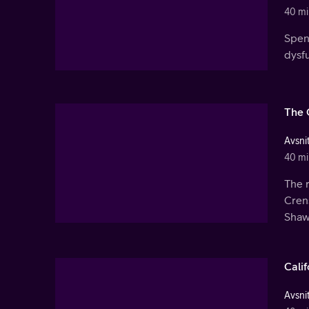
40 mi
Spenc
dysfu
The 
Avsnit
40 mi
The r
Crens
Shaw
Cali
Avsnit