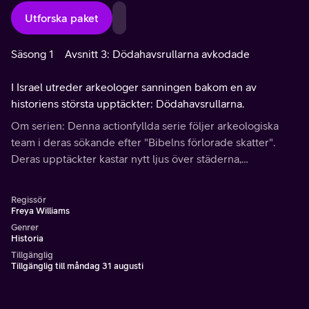
Utforska paket
Säsong 1
Avsnitt 3: Dödahavsrullarna avkodade
I Israel utreder arkeologer sanningen bakom en av
historiens största upptäckter: Dödahavsrullarna.
Om serien: Denna actionfyllda serie följer arkeologiska
team i deras sökande efter "Bibelns förlorade skatter".
Deras upptäckter kastar nytt ljus över städerna,
civilisationerna och händelserna som finns med i Bibelns
mest berömda berättelser.
Regissör
Freya Williams
Genrer
Historia
Tillgänglig
Tillgänglig till måndag 31 augusti