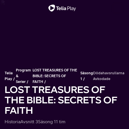
Viktigt meddelande
Program
LOST TREASURES OF THE
Telia
Säsong
Dödahavsrullarna
&
BIBLE: SECRETS OF
Play
1
Avkodade
Serier
FAITH
LOST TREASURES OF
THE BIBLE: SECRETS OF
FAITH
Historia
Avsnitt 3
Säsong 1
1 tim