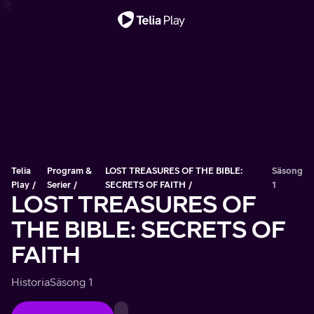
Viktigt meddelande
Telia
Program &
LOST TREASURES OF THE BIBLE:
Säsong
Play
Serier
SECRETS OF FAITH
1
LOST TREASURES OF
THE BIBLE: SECRETS OF
FAITH
Historia
Säsong 1