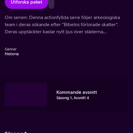
Utforska paket
Om serien: Denna actionfyllda serie följer arkeologiska
team i deras sökande efter "Bibelns förlorade skatter".
Deras upptäckter kastar nytt ljus över städerna,
civilisationerna och händelserna som finns med i Bibelns
mest berömda berättelser.
Genrer
Historia
Kommande avsnitt
Säsong 1, Avsnitt 4