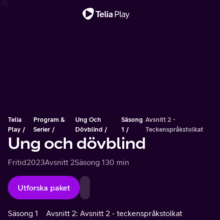
Viktigt meddelande
Telia
Program &
Ung Och
Säsong
Avsnitt 2 -
Play
Serier
Dövblind
1
Teckenspråkstolkat
Ung och dövblind
Fritid
2023
Avsnitt 2
Säsong 1
30 min
Utforska paket
Säsong 1
Avsnitt 2: Avsnitt 2 - teckenspråkstolkat