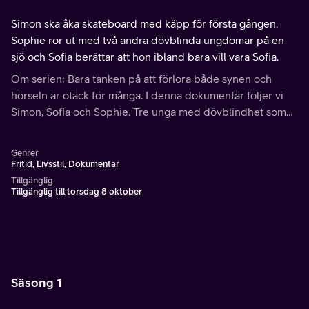
Simon ska åka skateboard med käpp för första gången.
Sophie ror ut med två andra dövblinda ungdomar på en
sjö och Sofia berättar att hon ibland bara vill vara Sofia.
Om serien: Bara tanken på att förlora både synen och
hörseln är otäck för många. I denna dokumentär följer vi
Simon, Sofia och Sophie. Tre unga med dövblindhet som
krossar fördomar och visar att det mesta är möjligt trots
dövblindheten.
Genrer
Fritid, Livsstil, Dokumentär
Tillgänglig
Tillgänglig till torsdag 8 oktober
Säsong 1