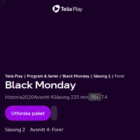
Viktigt meddelande
Telia Play
Program & Serier
Black Monday
Säsong 2
Fore!
Black Monday
Historia
2020
Avsnitt 4
Säsong 2
25 min
15+
7.4
Utforska paket
Säsong 2
Avsnitt 4: Fore!