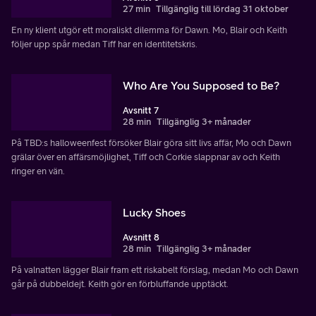
27 min
Tillgänglig till lördag 31 oktober
En ny klient utgör ett moraliskt dilemma för Dawn. Mo, Blair och Keith
följer upp spår medan Tiff har en identitetskris.
Who Are You Supposed to Be?
Avsnitt 7
28 min
Tillgänglig 3+ månader
På TBD:s halloweenfest försöker Blair göra sitt livs affär, Mo och Dawn
grälar över en affärsmöjlighet, Tiff och Corkie slappnar av och Keith
ringer en vän.
Lucky Shoes
Avsnitt 8
28 min
Tillgänglig 3+ månader
På valnatten lägger Blair fram ett riskabelt förslag, medan Mo och Dawn
går på dubbeldejt. Keith gör en förbluffande upptäckt.