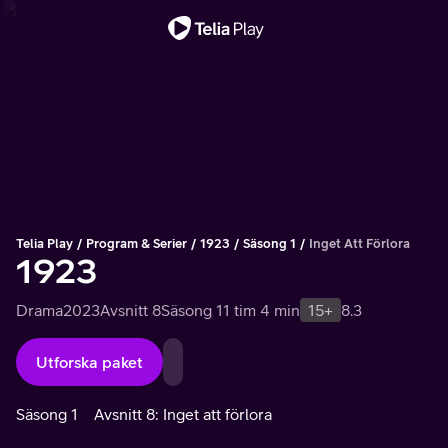
Viktigt meddelande
Telia Play
Program & Serier
1923
Säsong 1
Inget Att Förlora
1923
Drama
2023
Avsnitt 8
Säsong 1
1 tim 4 min
15+
8.3
Utforska paket
Säsong 1
Avsnitt 8: Inget att förlora