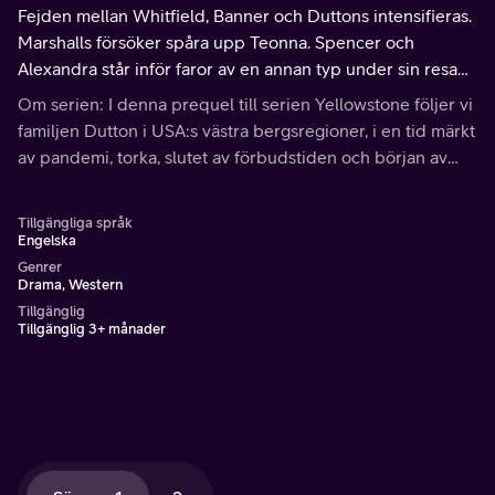
Fejden mellan Whitfield, Banner och Duttons intensifieras.
Marshalls försöker spåra upp Teonna. Spencer och
Alexandra står inför faror av en annan typ under sin resa
hem på passagerarfartyget.
Om serien: I denna prequel till serien Yellowstone följer vi
familjen Dutton i USA:s västra bergsregioner, i en tid märkt
av pandemi, torka, slutet av förbudstiden och början av
den stora depressionen
Tillgängliga språk
Engelska
Genrer
Drama, Western
Tillgänglig
Tillgänglig 3+ månader