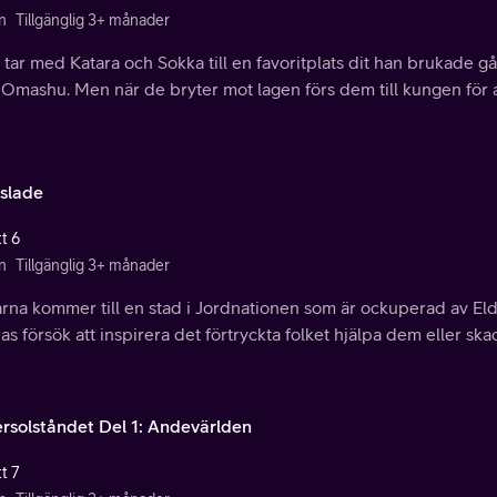
n
Tillgänglig 3+ månader
tar med Katara och Sokka till en favoritplats dit han brukade gå
 Omashu. Men när de bryter mot lagen förs dem till kungen för att 
slade
t 6
n
Tillgänglig 3+ månader
rna kommer till en stad i Jordnationen som är ockuperad av E
as försök att inspirera det förtryckta folket hjälpa dem eller sk
ersolståndet Del 1: Andevärlden
t 7