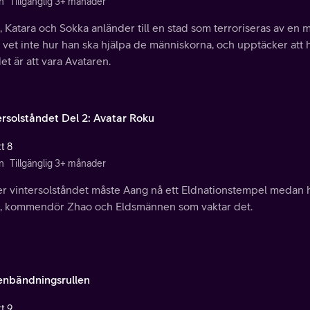
n
Tillgänglig 3+ månader
 Katara och Sokka anländer till en stad som terroriseras av en m
vet inte hur han ska hjälpa de människorna, och upptäcker att h
et är att vara Avataren.
ersolståndet Del 2: Avatar Roku
t 8
n
Tillgänglig 3+ månader
 vintersolståndet måste Aang nå ett Eldnationstempel medan han
, kommendör Zhao och Eldsmännen som vaktar det.
enbändningsrullen
t 9