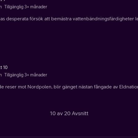
n
Tillgänglig 3+ månader
as desperata försök att bemästra vattenbändningsfärdigheter led
tt 10
n
Tillgänglig 3+ månader
de reser mot Nordpolen, blir gänget nästan fångade av Eldnatio
10 av 20 Avsnitt