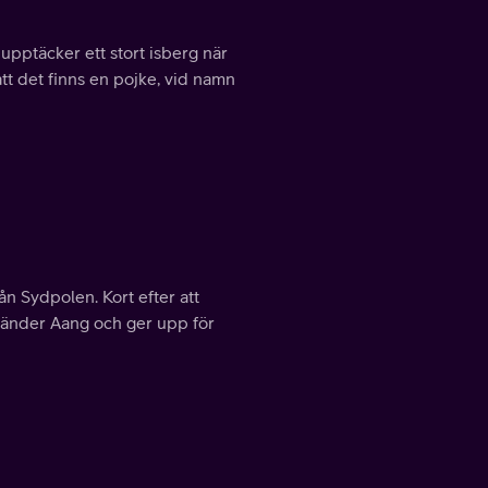
pptäcker ett stort isberg när
t det finns en pojke, vid namn
rån Sydpolen. Kort efter att
rvänder Aang och ger upp för