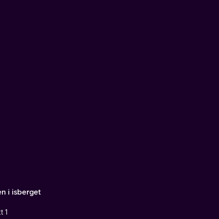
n i isberget
t 1