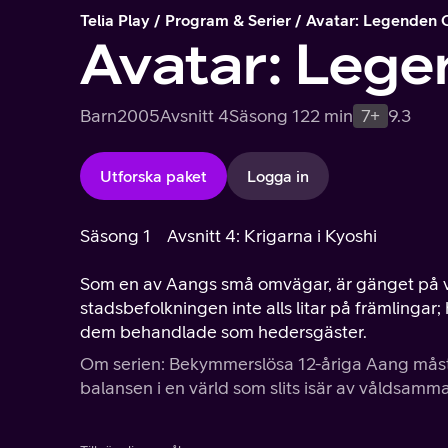
Telia Play
Program & Serier
Avatar: Legenden
Avatar: Leg
Barn
2005
Avsnitt 4
Säsong 1
22 min
7+
9.3
Utforska paket
Logga in
Säsong 1
Avsnitt 4: Krigarna i Kyoshi
Som en av Aangs små omvägar, är gänget på vä
stadsbefolkningen inte alls litar på främlingar;
dem behandlade som hedersgäster.
Om serien: Bekymmerslösa 12-åriga Aang måste 
balansen i en värld som slits isär av våldsamma 