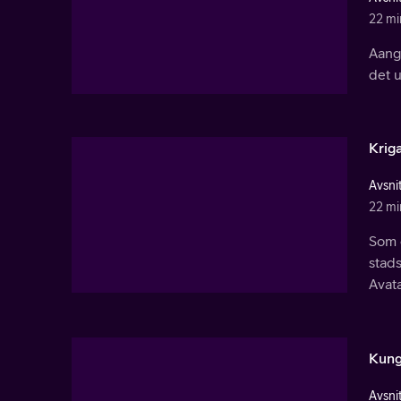
22 mi
Aang 
det u
Kriga
Avsnit
22 mi
Som 
stads
Avat
Kung
Avsnit