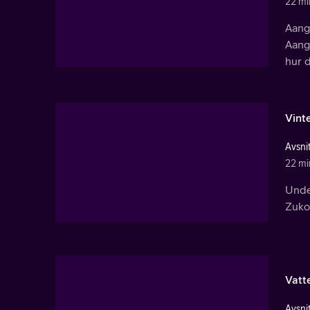
22 mi
Aang,
Aang 
hur d
Vint
Avsnit
22 mi
Under
Zuko
Vatt
Avsnit