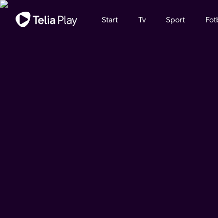
Viktigt meddelande
Start
Tv
Sport
Fot