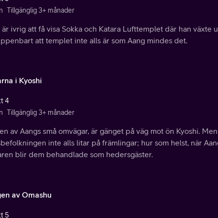
n
Tillgänglig 3+ månader
är ivrig att få visa Sokka och Katara Lufttemplet där han växte
ppenbart att templet inte alls är som Aang mindes det.
rna i Kyoshi
t 4
n
Tillgänglig 3+ månader
en av Aangs små omvägar, är gänget på väg mot ön Kyoshi. Men d
befolkningen inte alls litar på främlingar; hur som helst, när Aa
aren blir dem behandlade som hedersgäster.
en av Omashu
t 5