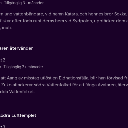
n
Tillgänglig 3+ månader
en ung vattenbändare, vid namn Katara, och hennes bror Sokka, u
fiskar efter föda runt deras hem vid Sydpolen, upptäcker dem at
 inuti.
aren återvänder
t 2
n
Tillgänglig 3+ månader
 att Aang av misstag utlöst en Eldnationsfälla, blir han förvisad f
 Zuko attackerar södra Vattenfolket för att fånga Avataren, åte
ädda Vattenfolket.
södra Lufttemplet
t 3