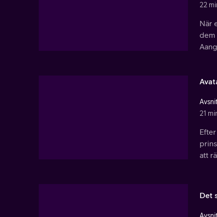
22 mi
När 
dem 
Aang,
Avat
Avsnit
21 mi
Efter
prins
att r
Det 
Avsnit