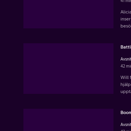
41 mi
Alic
inser
besök
Battl
Avsni
42 mi
Will
hjälp
uppt
Boom
Avsnit