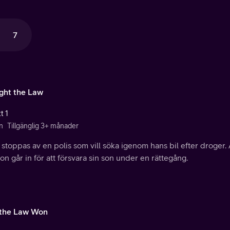
7
ught the Law
t 1
n
Tillgänglig 3+ månader
stoppas av en polis som vill söka igenom hans bil efter droger. A
on går in för att försvara sin son under en rättegång.
the Law Won