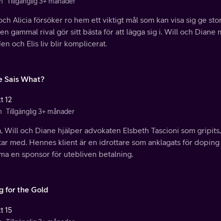
n
Tillgänglig 3+ månader
och Alicia försöker ro hem ett viktigt mål som kan visa sig ge st
n gammal rival gör sitt bästa för att lägga sig i. Will och Dian
n och Elis liv blir komplicerat.
e Sais What?
t 12
n
Tillgänglig 3+ månader
a, Will och Diane hjälper advokaten Elsbeth Tascioni som gripits, 
ar med. Hennes klient är en idrottare som anklagats för doping
ma en sponsor för utebliven betalning.
g for the Gold
t 15