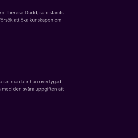
kern Therese Dodd, som stämts
t försök att öka kunskapen om
da sin man blir han övertygad
öka med den svåra uppgiften att