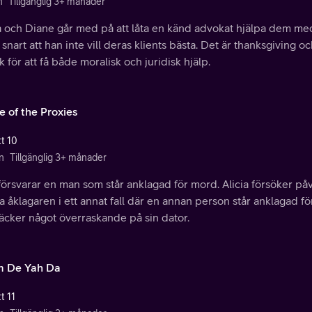
n
Tillgänglig 3+ månader
ia och Diane går med på att låta en känd advokat hjälpa dem med
 snart att han inte vill deras klients bästa. Det är thanksgivin
 för att få både moralisk och juridisk hjälp.
e of the Proxies
tt 10
n
Tillgänglig 3+ månader
 försvarar en man som står anklagad för mord. Alicia försöker p
a åklagaren i ett annat fall där en annan person står anklagad f
äcker något överraskande på sin dator.
 De Yah Da
t 11