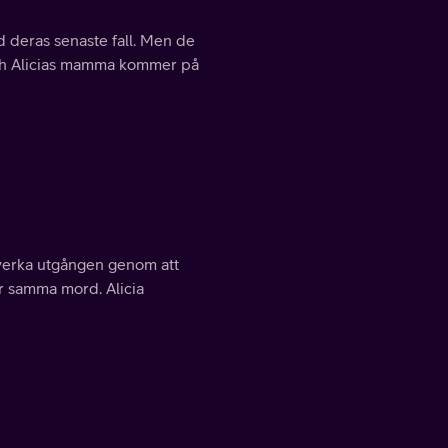
 deras senaste fall. Men de
g och Alicias mamma kommer på
åverka utgången genom att
ör samma mord. Alicia