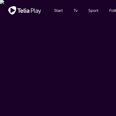
Viktigt meddelande
Start
Tv
Sport
Fot