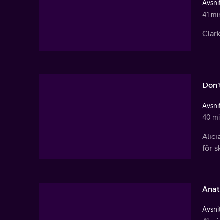
Avsnit
41 mi
Clark
Don'
Avsnit
40 mi
Alici
för s
Anat
Avsnit