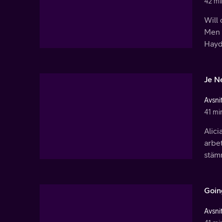
42 mi
Will 
Men e
Hayde
Je N
Avsnit
41 mi
Alici
arbet
stäm
Goin
Avsnit