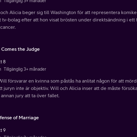
n
Tillgänglig 3+ månader
och Alicia beger sig till Washington för att representera komi
t tv-bolag efter att hon visat brösten under direktsändning i et
tcancer.
 Comes the Judge
t 8
n
Tillgänglig 3+ månader
ill försvarar en kvinna som påstås ha anlitat någon för att mör
t juryn inte är objektiv. Will och Alicia inser att de måste förs
 annan jury att ta över fallet.
fense of Marriage
t 9