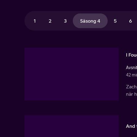
1
2
3
Säsong 4
5
6
I Fo
Avsnit
42 mi
Zach 
när h
And 