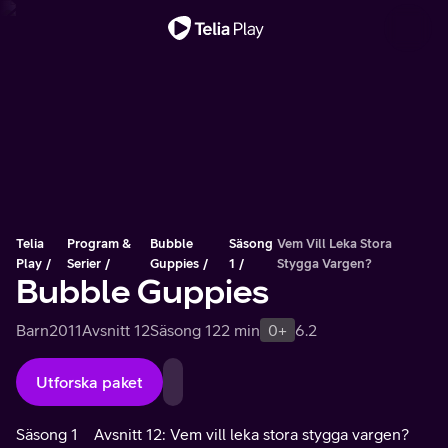
Viktigt meddelande
Telia
Program &
Bubble
Säsong
Vem Vill Leka Stora
Play
Serier
Guppies
1
Stygga Vargen?
Bubble Guppies
Barn
2011
Avsnitt 12
Säsong 1
22 min
0+
6.2
Utforska paket
Säsong 1
Avsnitt 12: Vem vill leka stora stygga vargen?